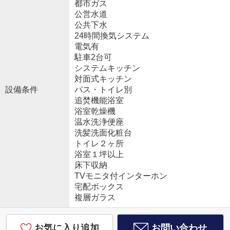
都市ガス
公営水道
公共下水
24時間換気システム
電気有
駐車2台可
システムキッチン
対面式キッチン
設備条件
バス・トイレ別
追焚機能浴室
浴室乾燥機
温水洗浄便座
洗髪洗面化粧台
トイレ２ヶ所
浴室１坪以上
床下収納
TVモニタ付インターホン
宅配ボックス
複層ガラス
お気に入り追加
お問い合わせ