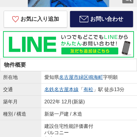
お気に入り追加
お問い合わせ
物件概要
所在地
愛知県
名古屋市緑区
鳴海町
字明願
交通
名鉄名古屋本線
「
有松
」駅 徒歩13分
築年月
2022年 12月(新築)
種別 / 構造
新築一戸建 / 木造
建設住宅性能評価書付
バルコニー