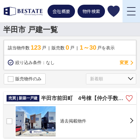
会社概要
物件検索
半田市 戸建一覧
123
0
1～30
該当物件数
戸
販売数
戸
戸を表示
変更
絞り込み条件：
なし
販売物件のみ
半田市前田町 4号棟【仲介手数料0円】
売買 | 新築一戸建
過去掲載物件