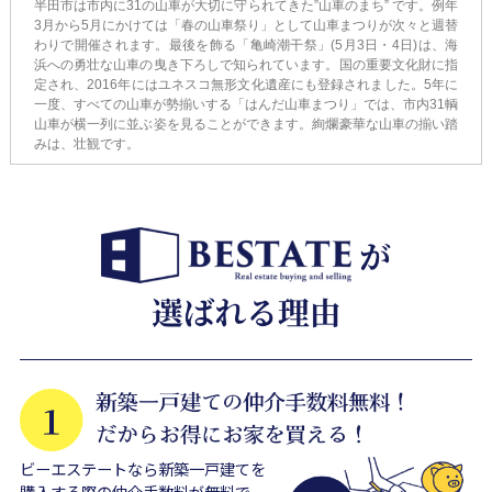
半田市は市内に31の山車が大切に守られてきた”山車のまち” です。例年
3月から5月にかけては「春の山車祭り」として山車まつりが次々と週替
わりで開催されます。最後を飾る「亀崎潮干祭」(5月3日・4日)は、海
浜への勇壮な山車の曳き下ろしで知られています。国の重要文化財に指
定され、2016年にはユネスコ無形文化遺産にも登録されました。5年に
一度、すべての山車が勢揃いする「はんだ山車まつり」では、市内31輌
山車が横一列に並ぶ姿を見ることができます。絢爛豪華な山車の揃い踏
みは、壮観です。
ビーエステートなら新築一戸建てを
購入する際の仲介手数料が無料で