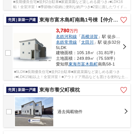
■長期優良住宅■並列2台駐車■家庭菜園など楽しめる庭つき♪■LDK16
帖！全室洋室！■季節物の収納に便利な納戸つき■2室に面したワイドな
インナーバルコニー
東海市富木島町南島1号棟【仲介手数料0円】
売買 | 新築一戸建
3,780
万
円
名鉄河和線
「
高横須賀
」駅 徒歩36分
名鉄常滑線
「
太田川
」駅 徒歩32分
5LDK
建物面積：105.18㎡（31.81坪）
土地面積：249.89㎡（75.59坪）
愛知県
東海市
富木島町
南島58-1
■5LDK■長期優良住宅■並列2台駐車■家庭菜園など楽しめる庭つき
♪■LDK15帖以上！全室洋室！■アウトドア用品なども置ける便利な土間
収納
東海市養父町横枕
売買 | 新築一戸建
過去掲載物件