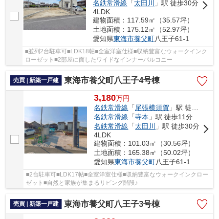
名鉄常滑線
「
太田川
」駅 徒歩30分
4LDK
建物面積：117.59㎡（35.57坪）
土地面積：175.12㎡（52.97坪）
愛知県
東海市
養父町
八王子61-1
■並列2台駐車可■LDK18帖■全室洋室仕様■収納豊富なウォークインク
ローゼット■2部屋に面したワイドなインナーバルコニー
東海市養父町八王子4号棟
売買 | 新築一戸建
3,180
万
円
名鉄常滑線
「
尾張横須賀
」駅 徒歩15分
名鉄常滑線
「
寺本
」駅 徒歩11分
名鉄常滑線
「
太田川
」駅 徒歩30分
4LDK
建物面積：101.03㎡（30.56坪）
土地面積：165.38㎡（50.02坪）
愛知県
東海市
養父町
八王子61-1
■2台駐車可■LDK17帖■全室洋室仕様■収納豊富なウォークインクロー
ゼット■自然と家族が集まるリビング階段♪
東海市養父町八王子3号棟
売買 | 新築一戸建