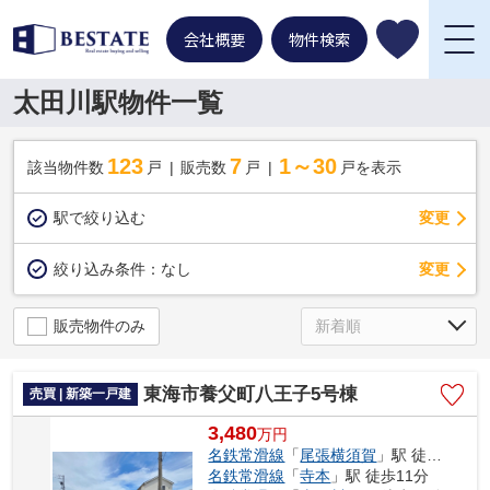
会社概要
物件検索
太田川駅物件一覧
123
7
1～30
該当物件数
戸
販売数
戸
戸を表示
駅で絞り込む
変更
変更
絞り込み条件：
なし
販売物件のみ
東海市養父町八王子5号棟
売買 | 新築一戸建
3,480
万
円
名鉄常滑線
「
尾張横須賀
」駅 徒歩15分
名鉄常滑線
「
寺本
」駅 徒歩11分