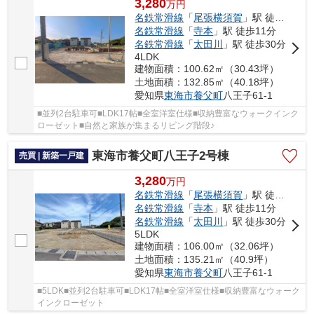
3,280
万
円
名鉄常滑線
「
尾張横須賀
」駅 徒歩15分
名鉄常滑線
「
寺本
」駅 徒歩11分
名鉄常滑線
「
太田川
」駅 徒歩30分
4LDK
建物面積：100.62㎡（30.43坪）
土地面積：132.85㎡（40.18坪）
愛知県
東海市
養父町
八王子61-1
■並列2台駐車可■LDK17帖■全室洋室仕様■収納豊富なウォークインク
ローゼット■自然と家族が集まるリビング階段♪
東海市養父町八王子2号棟
売買 | 新築一戸建
3,280
万
円
名鉄常滑線
「
尾張横須賀
」駅 徒歩15分
名鉄常滑線
「
寺本
」駅 徒歩11分
名鉄常滑線
「
太田川
」駅 徒歩30分
5LDK
建物面積：106.00㎡（32.06坪）
土地面積：135.21㎡（40.9坪）
愛知県
東海市
養父町
八王子61-1
■5LDK■並列2台駐車可■LDK17帖■全室洋室仕様■収納豊富なウォーク
インクローゼット