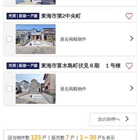
東海市第2中央町
売買 | 新築一戸建
過去掲載物件
東海市富木島町伏見８期 １号棟
売買 | 新築一戸建
過去掲載物件
次の30件へ
123
7
1～30
該当物件数
戸
販売数
戸
戸を表示