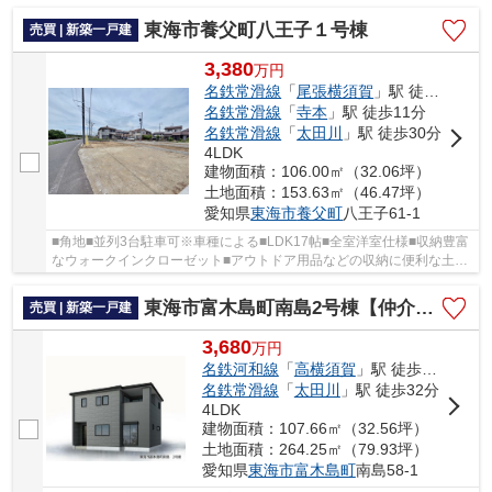
東海市養父町八王子１号棟
売買 | 新築一戸建
3,380
万
円
名鉄常滑線
「
尾張横須賀
」駅 徒歩15分
名鉄常滑線
「
寺本
」駅 徒歩11分
名鉄常滑線
「
太田川
」駅 徒歩30分
4LDK
建物面積：106.00㎡（32.06坪）
土地面積：153.63㎡（46.47坪）
愛知県
東海市
養父町
八王子61-1
■角地■並列3台駐車可※車種による■LDK17帖■全室洋室仕様■収納豊富
なウォークインクローゼット■アウトドア用品などの収納に便利な土間
収納
東海市富木島町南島2号棟【仲介手数料0円】
売買 | 新築一戸建
3,680
万
円
名鉄河和線
「
高横須賀
」駅 徒歩36分
名鉄常滑線
「
太田川
」駅 徒歩32分
4LDK
建物面積：107.66㎡（32.56坪）
土地面積：264.25㎡（79.93坪）
愛知県
東海市
富木島町
南島58-1