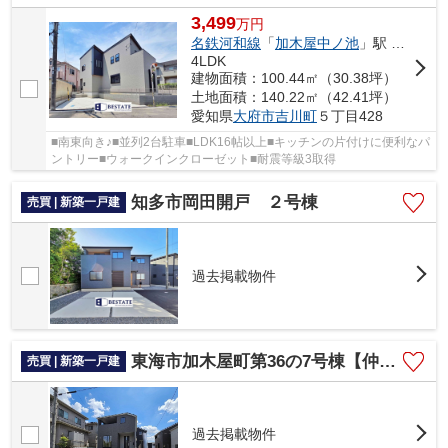
3,499
万
円
名鉄河和線
「
加木屋中ノ池
」駅 徒歩34分
4LDK
建物面積：100.44㎡（30.38坪）
土地面積：140.22㎡（42.41坪）
愛知県
大府市
吉川町
５丁目428
■南東向き♪■並列2台駐車■LDK16帖以上■キッチンの片付けに便利なパ
ントリー■ウォークインクローゼット■耐震等級3取得
知多市岡田開戸 ２号棟
売買 | 新築一戸建
過去掲載物件
東海市加木屋町第36の7号棟【仲介手数料0円】
売買 | 新築一戸建
過去掲載物件