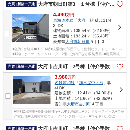
大府市朝日町第3 １号棟【仲介手数料0円】
売買 | 新築一戸建
4,490
万
円
東海道本線
「
大府
」駅 徒歩11分
3LDK
建物面積：108.54㎡（32.83坪）
土地面積：183.24㎡（55.43坪）
愛知県
大府市
朝日町
５丁目3
■並列2台駐車■LDK16帖■洗濯物の部屋干しに便利なランドリールーム
■1階にはファミリークローク・2階には納戸など収納豊富♪■耐震等級3
取得■みらいエコ住宅対象
大府市吉川町 2号棟【仲介手数料0円】
売買 | 新築一戸建
3,980
万
円
名鉄河和線
「
加木屋中ノ池
」駅 徒歩35分
4LDK
建物面積：112.41㎡（34.00坪）
土地面積：141.66㎡（42.85坪）
愛知県
大府市
吉川町
４丁目
■並列2台駐車■長期優良住宅■LDK15帖以上■ランドリースペース■全室
洋室仕様■収納豊富なウォークインクローゼット■ワイドバルコニー
大府市吉川町 1号棟【仲介手数料0円】
売買 | 新築一戸建