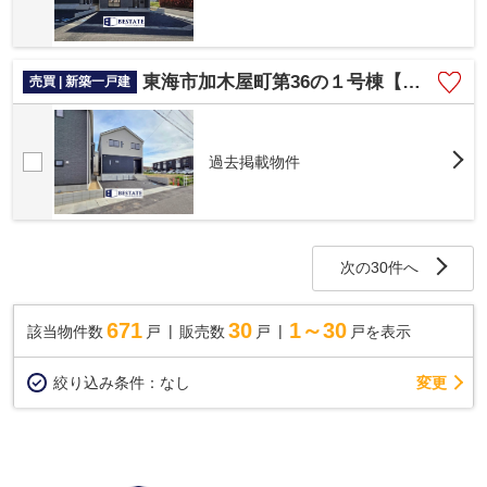
東海市加木屋町第36の１号棟【仲介手数料0円】
売買 | 新築一戸建
過去掲載物件
次の30件へ
671
30
1～30
該当物件数
戸
販売数
戸
戸を表示
変更
絞り込み条件：
なし