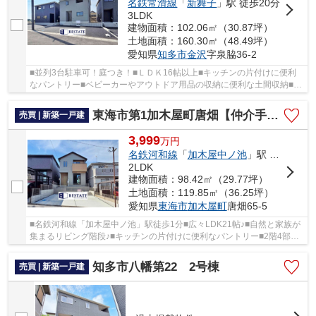
名鉄常滑線
「
新舞子
」駅 徒歩20分
3LDK
建物面積：102.06㎡（30.87坪）
土地面積：160.30㎡（48.49坪）
愛知県
知多市
金沢
字泉脇36-2
■並列3台駐車可！庭つき！■ＬＤＫ16帖以上■キッチンの片付けに便利
なパントリー■ベビーカーやアウトドア用品の収納に便利な土間収納■全
居室6帖以上■インナーバルコニー
東海市第1加木屋町唐畑【仲介手数料0円】
売買 | 新築一戸建
3,999
万
円
名鉄河和線
「
加木屋中ノ池
」駅 徒歩1分
2LDK
建物面積：98.42㎡（29.77坪）
土地面積：119.85㎡（36.25坪）
愛知県
東海市
加木屋町
唐畑65-5
■名鉄河和線「加木屋中ノ池」駅徒歩1分■広々LDK21帖♪■自然と家族が
集まるリビング階段♪■キッチンの片付けに便利なパントリー■2階4部
屋！全室収納つき！■並列2台駐車
知多市八幡第22 2号棟
売買 | 新築一戸建