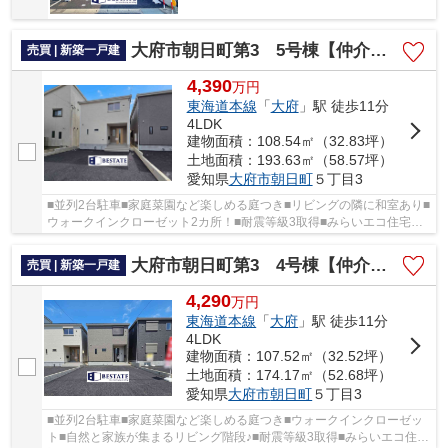
大府市朝日町第3 5号棟【仲介手数料0円】
売買 | 新築一戸建
4,390
万
円
東海道本線
「
大府
」駅 徒歩11分
4LDK
建物面積：108.54㎡（32.83坪）
土地面積：193.63㎡（58.57坪）
愛知県
大府市
朝日町
５丁目3
■並列2台駐車■家庭菜園など楽しめる庭つき■リビングの隣に和室あり■
ウォークインクローゼット2カ所！■耐震等級3取得■みらいエコ住宅対
象
大府市朝日町第3 4号棟【仲介手数料0円】
売買 | 新築一戸建
4,290
万
円
東海道本線
「
大府
」駅 徒歩11分
4LDK
建物面積：107.52㎡（32.52坪）
土地面積：174.17㎡（52.68坪）
愛知県
大府市
朝日町
５丁目3
■並列2台駐車■家庭菜園など楽しめる庭つき■ウォークインクローゼッ
ト■自然と家族が集まるリビング階段♪■耐震等級3取得■みらいエコ住宅