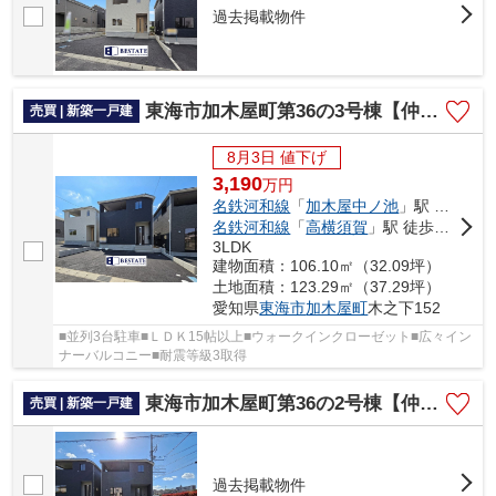
過去掲載物件
東海市加木屋町第36の3号棟【仲介手数料0円】
売買 | 新築一戸建
8月3日 値下げ
3,190
万
円
名鉄河和線
「
加木屋中ノ池
」駅 徒歩12分
名鉄河和線
「
高横須賀
」駅 徒歩19分
3LDK
建物面積：106.10㎡（32.09坪）
土地面積：123.29㎡（37.29坪）
愛知県
東海市
加木屋町
木之下152
■並列3台駐車■ＬＤＫ15帖以上■ウォークインクローゼット■広々イン
ナーバルコニー■耐震等級3取得
東海市加木屋町第36の2号棟【仲介手数料0円】
売買 | 新築一戸建
過去掲載物件