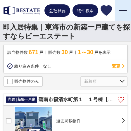
会社概要
物件検索
即入居特集｜東海市の新築一戸建てを探
すならビーエステート
671
30
1～30
該当物件数
戸
販売数
戸
戸を表示
変更
絞り込み条件：
なし
販売物件のみ
碧南市福清水町第１ １号棟【仲介手数料0円】
売買 | 新築一戸建
過去掲載物件