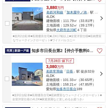
3,880
万
円
名鉄河和線
「
加木屋中ノ池
」駅 徒歩35分
4LDK
建物面積：111.79㎡（33.81坪）
土地面積：129.52㎡（39.17坪）
愛知県
大府市
吉川町
４丁目
■並列2台駐車■長期優良住宅■LDK17帖以上■全室洋室仕様■収納豊富
なウォークインクローゼット■ワイドバルコニー
知多市日長台第2【仲介手数料0円】
売買 | 新築一戸建
7月28日 値下げ
3,080
万
円
名鉄常滑線
「
日長
」駅 徒歩32分
4LDK
建物面積：101.33㎡（30.65坪）
土地面積：158.21㎡（47.85坪）
愛知県
知多市
日長台
189
■並列2台駐車■長期優良住宅■収納豊富なウォークインクローゼット■
全室洋室仕様の4LDK■家庭菜園など楽しめるお庭つき♪