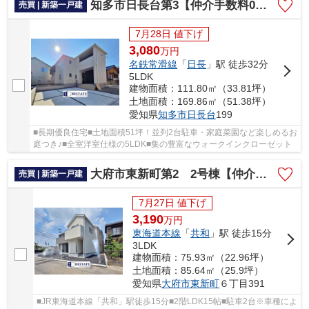
知多市日長台第3【仲介手数料0円】
売買 | 新築一戸建
7月28日 値下げ
3,080
万
円
名鉄常滑線
「
日長
」駅 徒歩32分
5LDK
建物面積：111.80㎡（33.81坪）
土地面積：169.86㎡（51.38坪）
愛知県
知多市
日長台
199
■長期優良住宅■土地面積51坪！並列2台駐車・家庭菜園など楽しめるお
庭つき♪■全室洋室仕様の5LDK■集の豊富なウォークインクローゼット
大府市東新町第2 2号棟【仲介手数料0円】
売買 | 新築一戸建
7月27日 値下げ
3,190
万
円
東海道本線
「
共和
」駅 徒歩15分
3LDK
建物面積：75.93㎡（22.96坪）
土地面積：85.64㎡（25.9坪）
愛知県
大府市
東新町
６丁目391
■JR東海道本線「共和」駅徒歩15分■2階LDK15帖■駐車2台※車種によ