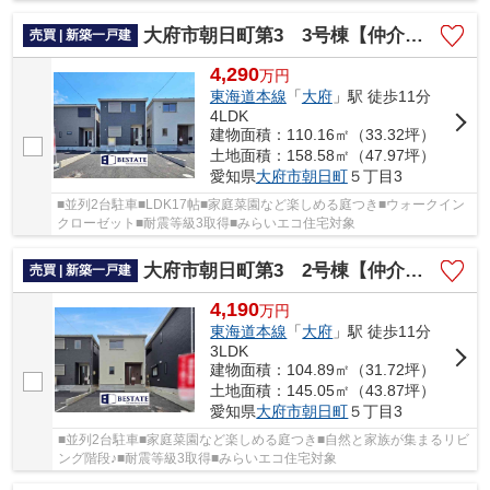
対象
大府市朝日町第3 3号棟【仲介手数料0円】
売買 | 新築一戸建
4,290
万
円
東海道本線
「
大府
」駅 徒歩11分
4LDK
建物面積：110.16㎡（33.32坪）
土地面積：158.58㎡（47.97坪）
愛知県
大府市
朝日町
５丁目3
■並列2台駐車■LDK17帖■家庭菜園など楽しめる庭つき■ウォークイン
クローゼット■耐震等級3取得■みらいエコ住宅対象
大府市朝日町第3 2号棟【仲介手数料0円】
売買 | 新築一戸建
4,190
万
円
東海道本線
「
大府
」駅 徒歩11分
3LDK
建物面積：104.89㎡（31.72坪）
土地面積：145.05㎡（43.87坪）
愛知県
大府市
朝日町
５丁目3
■並列2台駐車■家庭菜園など楽しめる庭つき■自然と家族が集まるリビ
ング階段♪■耐震等級3取得■みらいエコ住宅対象