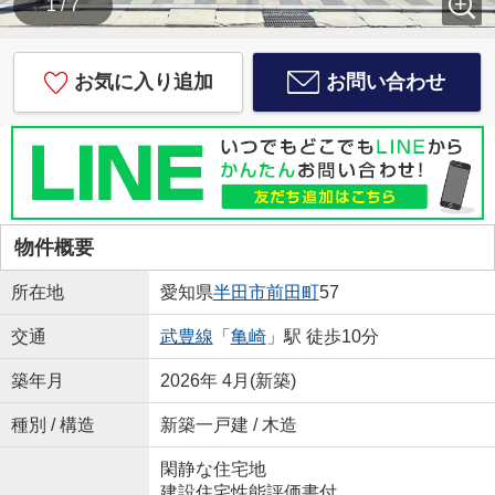
1 / 7
お気に入り追加
お問い合わせ
物件概要
所在地
愛知県
半田市
前田町
57
交通
武豊線
「
亀崎
」駅 徒歩10分
築年月
2026年 4月(新築)
種別 / 構造
新築一戸建 / 木造
閑静な住宅地
建設住宅性能評価書付