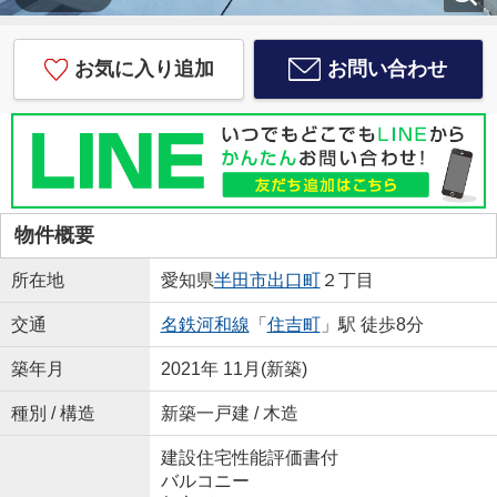
お気に入り追加
お問い合わせ
物件概要
所在地
愛知県
半田市
出口町
２丁目
交通
名鉄河和線
「
住吉町
」駅 徒歩8分
築年月
2021年 11月(新築)
種別 / 構造
新築一戸建 / 木造
建設住宅性能評価書付
バルコニー