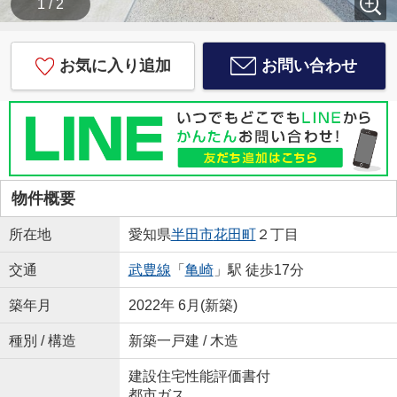
1 / 2
お気に入り追加
お問い合わせ
物件概要
所在地
愛知県
半田市
花田町
２丁目
交通
武豊線
「
亀崎
」駅 徒歩17分
築年月
2022年 6月(新築)
種別 / 構造
新築一戸建 / 木造
建設住宅性能評価書付
都市ガス