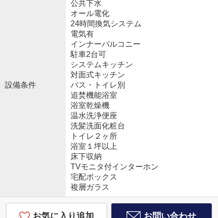
公共下水
オール電化
24時間換気システム
電気有
インナーバルコニー
駐車2台可
システムキッチン
対面式キッチン
設備条件
バス・トイレ別
追焚機能浴室
浴室乾燥機
温水洗浄便座
洗髪洗面化粧台
トイレ２ヶ所
浴室１坪以上
床下収納
TVモニタ付インターホン
宅配ボックス
複層ガラス
お気に入り追加
お問い合わせ