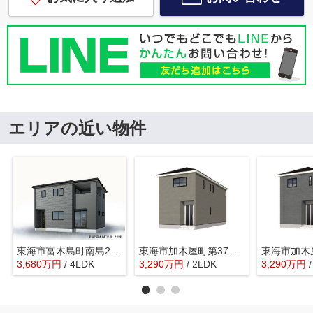
エリアの近い物件
東海市富木島町南島2号棟【仲介手数料0円】
東海市加木屋町第37 3号棟【仲介手数料０円】
3,680
万
円
/ 4LDK
3,290
万
円
/ 2LDK
3,290
万
円