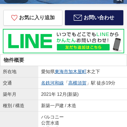
お気に入り追加
お問い合わせ
物件概要
所在地
愛知県
東海市
加木屋町
木之下
交通
名鉄河和線
「
高横須賀
」駅 徒歩19分
築年月
2021年 12月(新築)
種別 / 構造
新築一戸建 / 木造
バルコニー
公営水道