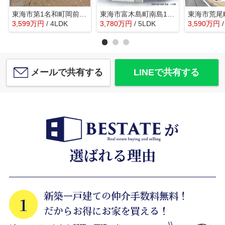
東海市第1名和町岡前 2号棟【仲介手数料0円】
東海市富木島町南島1号棟【仲介手数料0円】
3,599
万
円
/ 4LDK
3,780
万
円
/ 5LDK
3,590
万
円
メールで共有する
LINEで共有する