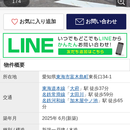
1 / 4
お気に入り追加
お問い合わせ
物件概要
所在地
愛知県
東海市
富木島町
東長口34-1
東海道本線
「
大府
」駅 徒歩37分
名鉄常滑線
「
太田川
」駅 徒歩59分
交通
名鉄河和線
「
加木屋中ノ池
」駅 徒歩65
分
築年月
2025年 6月(新築)
種別 / 構造
新築一戸建 / 木造