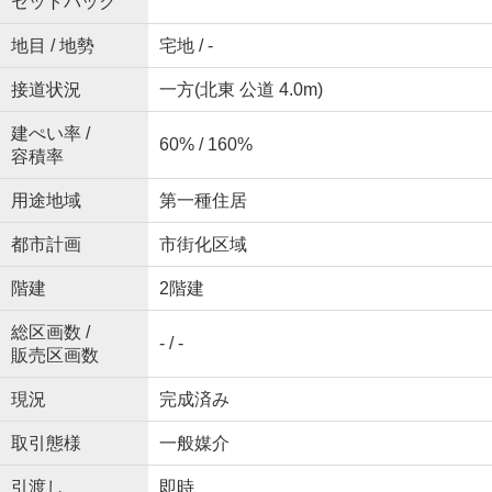
セットバック
地目 / 地勢
宅地 / -
接道状況
一方(北東 公道 4.0m)
建ぺい率 /
60% / 160%
容積率
用途地域
第一種住居
都市計画
市街化区域
階建
2階建
総区画数 /
- / -
販売区画数
現況
完成済み
取引態様
一般媒介
引渡し
即時