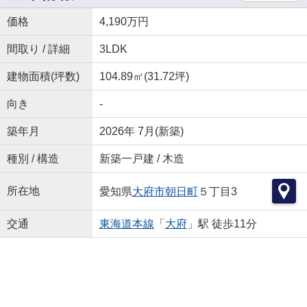
価格
4,190万円
間取り / 詳細
3LDK
建物面積(坪数)
104.89㎡(31.72坪)
向き
-
築年月
2026年 7月(新築)
種別 / 構造
新築一戸建 / 木造
所在地
愛知県
大府市
朝日町
５丁目3
交通
東海道本線
「
大府
」駅 徒歩11分