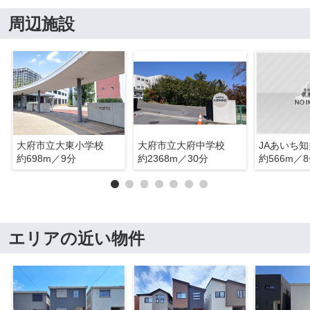
周辺施設
大府市立大東小学校
大府市立大府中学校
約698m／9分
約2368m／30分
約566m／
エリアの近い物件