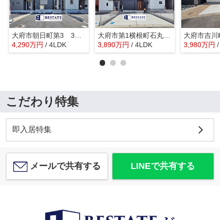
大府市朝日町第3 3号棟【仲介手数料0円】
大府市第1横根町石丸2号棟【仲介手数料0円】
4,290
万
円
/ 4LDK
3,890
万
円
/ 4LDK
3,980
万
円
こだわり特集
即入居特集
メールで共有する
LINEで共有する