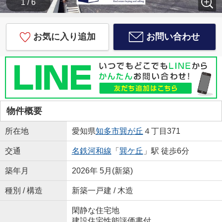
1 / 6
お気に入り追加
お問い合わせ
物件概要
所在地
愛知県
知多市
巽が丘
４丁目371
交通
名鉄河和線
「
巽ケ丘
」駅 徒歩6分
築年月
2026年 5月(新築)
種別 / 構造
新築一戸建 / 木造
閑静な住宅地
建設住宅性能評価書付