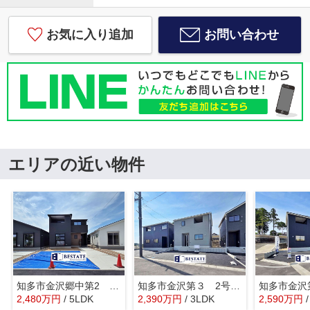
お気に入り追加
お問い合わせ
エリアの近い物件
知多市金沢郷中第2 2号棟【仲介手数料0円】
知多市金沢第３ 2号棟【仲介手数料0円】
2,480
万
円
/ 5LDK
2,390
万
円
/ 3LDK
2,590
万
円