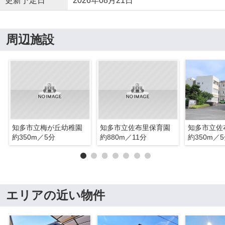
更新予定日
2026年08月21日
周辺施設
知多市立梅が丘幼稚園
知多市立佐布里保育園
知多市立佐
約350m／5分
約880m／11分
約350m／
エリアの近い物件