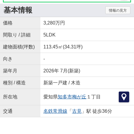
基本情報
情報の見方
価格
3,280万円
間取り / 詳細
5LDK
建物面積(坪数)
113.45㎡(34.31坪)
向き
-
築年月
2026年 7月(新築)
種別 / 構造
新築一戸建 / 木造
所在地
愛知県
知多市
梅が丘
１丁目
交通
名鉄常滑線
「
古見
」駅 徒歩36分