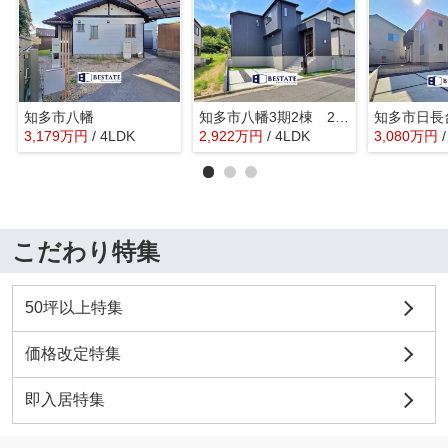
知多市八幡
知多市八幡3期2棟 2号棟【仲介手数料0円】
3,179
万
円
/ 4LDK
2,922
万
円
/ 4LDK
3,080
万
円
こだわり特集
50坪以上特集
価格改定特集
即入居特集