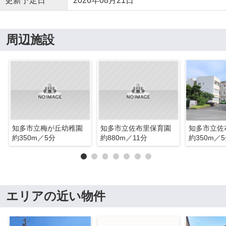
更新予定日
2026年08月21日
周辺施設
知多市立梅が丘幼稚園
知多市立佐布里保育園
知多市立佐
約350m／5分
約880m／11分
約350m／
エリアの近い物件