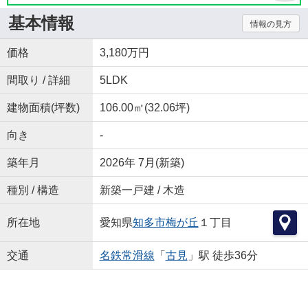
基本情報
情報の見方
価格
3,180万円
間取り / 詳細
5LDK
建物面積(坪数)
106.00㎡(32.06坪)
向き
-
築年月
2026年 7月(新築)
種別 / 構造
新築一戸建 / 木造
所在地
愛知県
知多市
梅が丘
１丁目
交通
名鉄常滑線
「
古見
」駅 徒歩36分