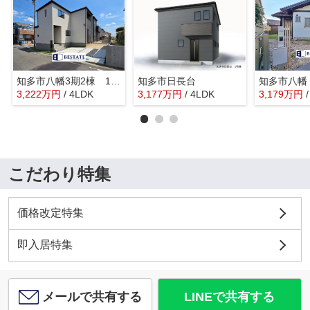
知多市八幡3期2棟 1号棟【仲介手数料0円】
知多市日長台
知多市八幡
3,222
万
円
/ 4LDK
3,177
万
円
/ 4LDK
3,179
万
円
こだわり特集
価格改定特集
即入居特集
メールで共有する
LINEで共有する