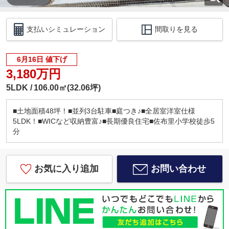
支払いシミュレーション
間取りを見る
6月16日 値下げ
3,180万円
5LDK
106.00㎡(32.06坪)
■土地面積48坪！■並列3台駐車■庭つき♪■全居室洋室仕様
5LDK！■WICなど収納豊富♪■長期優良住宅■佐布里小学校徒歩5
分
お気に入り追加
お問い合わせ