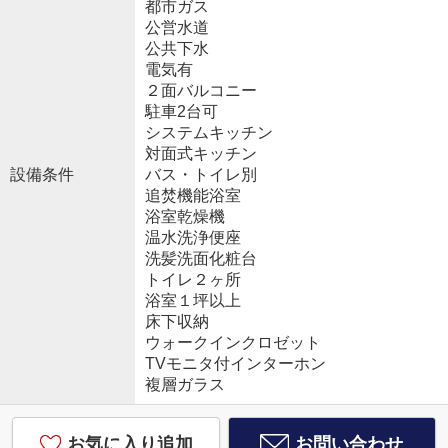
都市ガス
公営水道
公共下水
電気有
２面バルコニー
駐車2台可
システムキッチン
対面式キッチン
設備条件
バス・トイレ別
追焚機能浴室
浴室乾燥機
温水洗浄便座
洗髪洗面化粧台
トイレ２ヶ所
浴室１坪以上
床下収納
ウォークインクロゼット
TVモニタ付インターホン
複層ガラス
お気に入り追加
お問い合わせ