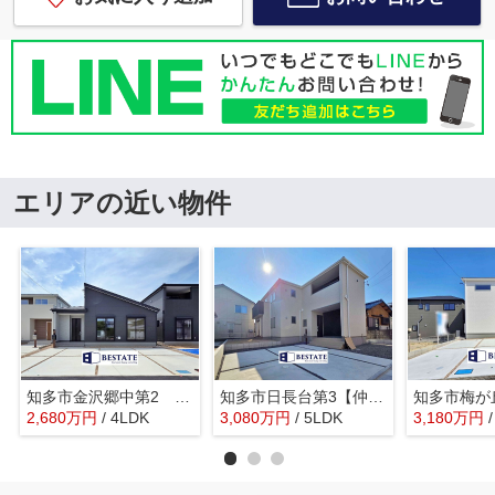
エリアの近い物件
知多市金沢郷中第2 3号棟【仲介手数料0円】
知多市日長台第3【仲介手数料0円】
2,680
万
円
/ 4LDK
3,080
万
円
/ 5LDK
3,180
万
円