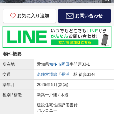
お気に入り追加
お問い合わせ
物件概要
所在地
愛知県
知多市
岡田
字開戸33-1
交通
名鉄常滑線
「
長浦
」駅 徒歩31分
築年月
2026年 5月(新築)
種別 / 構造
新築一戸建 / 木造
建設住宅性能評価書付
バルコニー