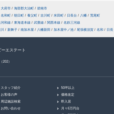
大府市
/
海部郡大治町
/
碧南市
名和町
/
朝日町
/
養父町
/
吉川町
/
米田町
/
日長台
/
八幡
/
荒尾町
鉄河和線
/
東海道本線
/
武豊線
/
関西本線
/
名鉄三河線
田川
/
新舞子
/
南加木屋
/
八幡新田
/
加木屋中ノ池
/
尾張横須賀
/
名和
/
日長
ビーエステート
（202）
スタッフ紹介
50坪以上
お客様の声
価格改定
周辺施設検索
即入居
お問い合わせ
月々6万円台