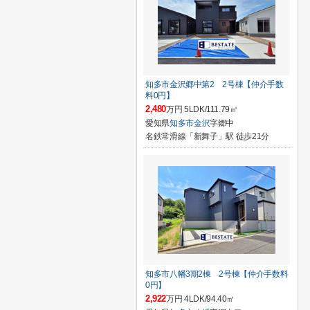
知多市金沢郷中第2 2号棟【仲介手数
料0円】
2,480
万円 5LDK/111.79㎡
愛知県
知多市
金沢
字郷中
名鉄常滑線「新舞子」駅 徒歩21分
知多市八幡3期2棟 2号棟【仲介手数料
0円】
2,922
万円 4LDK/94.40㎡