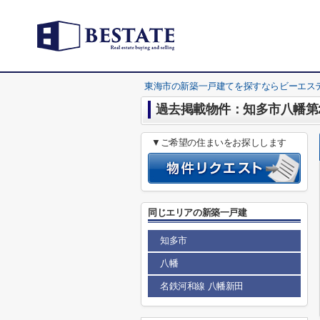
東海市の新築一戸建てを探すならビーエス
過去掲載物件：知多市八幡第2
▼ご希望の住まいをお探しします
同じエリアの新築一戸建
知多市
八幡
名鉄河和線 八幡新田