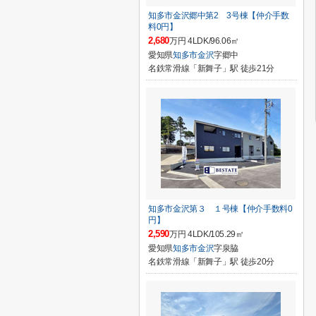
知多市金沢郷中第2 3号棟【仲介手数
料0円】
2,680
万円 4LDK/96.06㎡
愛知県
知多市
金沢
字郷中
名鉄常滑線「新舞子」駅 徒歩21分
知多市金沢第３ １号棟【仲介手数料0
円】
2,590
万円 4LDK/105.29㎡
愛知県
知多市
金沢
字泉脇
名鉄常滑線「新舞子」駅 徒歩20分