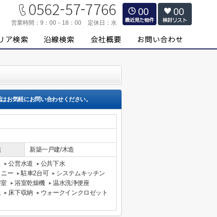
00
00
営業時間：
9：00－18：00
定休日：
水
認はお気軽にお問い合わせください。
造
新築一戸建/木造
ス
公営水道
公共下水
コニー
駐車2台可
システムキッチン
浴室
浴室乾燥機
温水洗浄便座
上
床下収納
ウォークインクロゼット