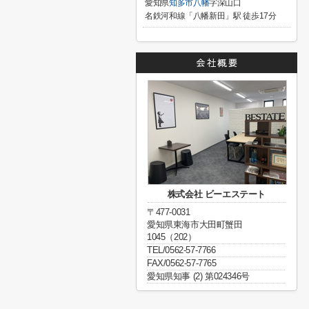
愛知県
知多市
八幡
字深山口
名鉄河和線「八幡新田」駅 徒歩17分
株式会社 ビーエステート
〒477-0031
愛知県東海市大田町蟹田
1045（202）
TEL/0562-57-7766
FAX/0562-57-7765
愛知県知事 (2) 第024346号