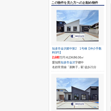
この物件を見た方へのお勧め物件
知多市金沢郷中第2 1号棟【仲介手数
料0円】
2,680
万円 4LDK/96.06㎡
愛知県
知多市
金沢
字郷中
名鉄常滑線「新舞子」駅 徒歩21分