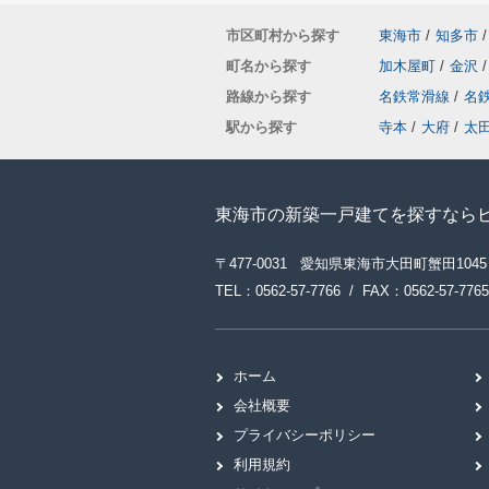
市区町村から探す
東海市
/
知多市
/
町名から探す
加木屋町
/
金沢
/
路線から探す
名鉄常滑線
/
名
駅から探す
寺本
/
大府
/
太
東海市の新築一戸建てを探すなら
〒477-0031 愛知県東海市大田町蟹田1045
TEL：0562-57-7766 / FAX：0562-57-7765
ホーム
会社概要
プライバシーポリシー
利用規約