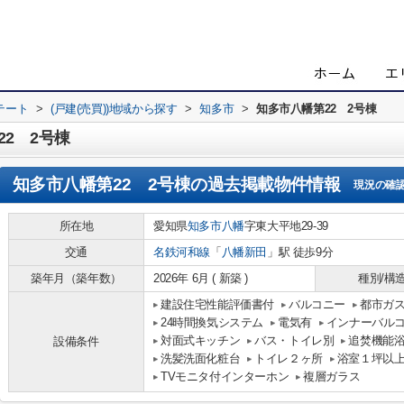
テート
>
(戸建(売買))地域から探す
>
知多市
>
知多市八幡第22 2号棟
2 2号棟
知多市八幡第22 2号棟
の過去掲載物件情報
現況の確
所在地
愛知県
知多市
八幡
字東大平地29-39
交通
名鉄河和線
「
八幡新田
」駅 徒歩9分
築年月（築年数）
2026年 6月 ( 新築 )
種別/構
建設住宅性能評価書付
バルコニー
都市ガ
24時間換気システム
電気有
インナーバル
対面式キッチン
バス・トイレ別
追焚機能
設備条件
洗髪洗面化粧台
トイレ２ヶ所
浴室１坪以
TVモニタ付インターホン
複層ガラス