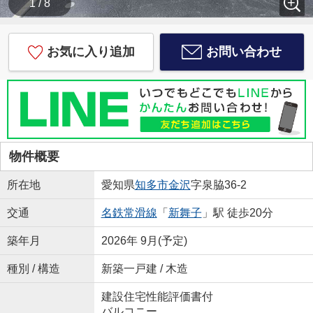
1 / 8
お気に入り追加
お問い合わせ
物件概要
所在地
愛知県
知多市
金沢
字泉脇36-2
交通
名鉄常滑線
「
新舞子
」駅 徒歩20分
築年月
2026年 9月(予定)
種別 / 構造
新築一戸建 / 木造
建設住宅性能評価書付
バルコニー