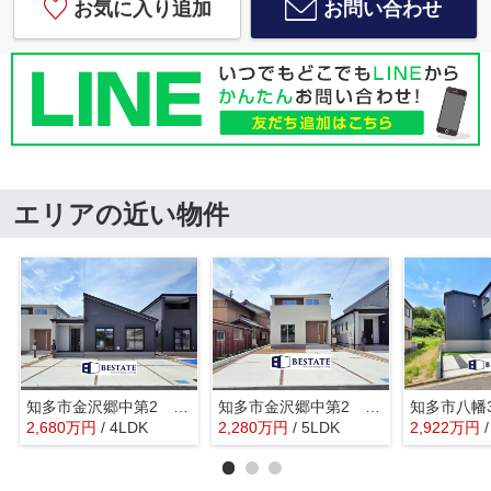
お気に入り追加
お問い合わせ
エリアの近い物件
知多市金沢郷中第2 3号棟【仲介手数料0円】
知多市金沢郷中第2 4号棟【仲介手数料0円】
2,680
万
円
/ 4LDK
2,280
万
円
/ 5LDK
2,922
万
円