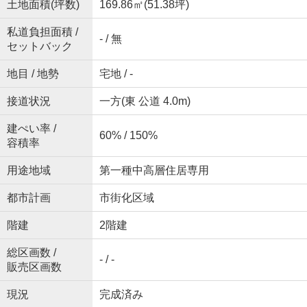
土地面積(坪数)
169.86㎡(51.38坪)
私道負担面積 /
- / 無
セットバック
地目 / 地勢
宅地 / -
接道状況
一方(東 公道 4.0m)
建ぺい率 /
60% / 150%
容積率
用途地域
第一種中高層住居専用
都市計画
市街化区域
階建
2階建
総区画数 /
- / -
販売区画数
現況
完成済み