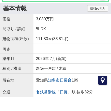
基本情報
情報の見方
価格
3,080万円
間取り / 詳細
5LDK
建物面積(坪数)
111.80㎡(33.81坪)
向き
-
築年月
2026年 7月(新築)
種別 / 構造
新築一戸建 / 木造
所在地
愛知県
知多市
日長台
199
交通
名鉄常滑線
「
日長
」駅 徒歩32分