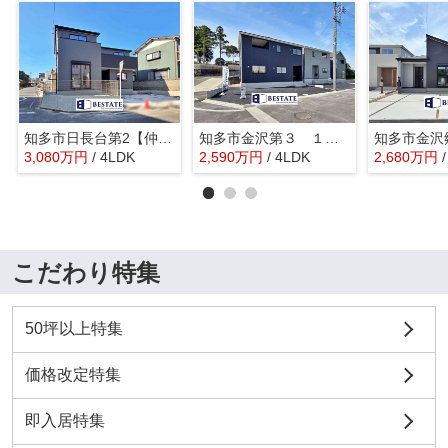
知多市日長台第2【仲介手数料0円】
知多市金沢第３ １号棟【仲介手数料0円】
3,080
万
円
/ 4LDK
2,590
万
円
/ 4LDK
2,680
万
円
こだわり特集
50坪以上特集
価格改定特集
即入居特集