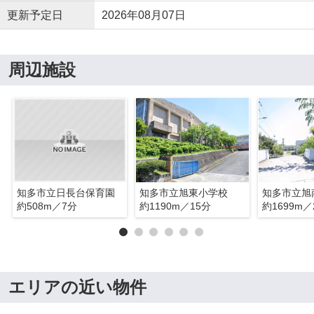
更新予定日
2026年08月07日
周辺施設
知多市立日長台保育園
知多市立旭東小学校
知多市立旭
約508m／7分
約1190m／15分
約1699m／
エリアの近い物件