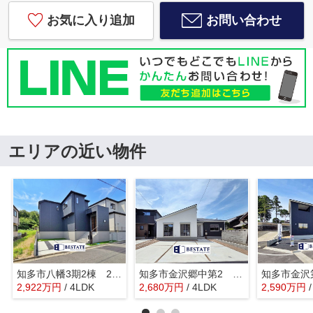
お気に入り追加
お問い合わせ
エリアの近い物件
知多市八幡3期2棟 2号棟【仲介手数料0円】
知多市金沢郷中第2 1号棟【仲介手数料0円】
2,922
万
円
/ 4LDK
2,680
万
円
/ 4LDK
2,590
万
円