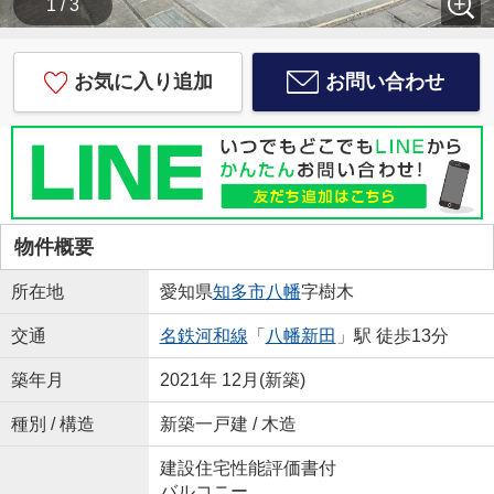
1 / 3
お気に入り追加
お問い合わせ
物件概要
所在地
愛知県
知多市
八幡
字樹木
交通
名鉄河和線
「
八幡新田
」駅 徒歩13分
築年月
2021年 12月(新築)
種別 / 構造
新築一戸建 / 木造
建設住宅性能評価書付
バルコニー