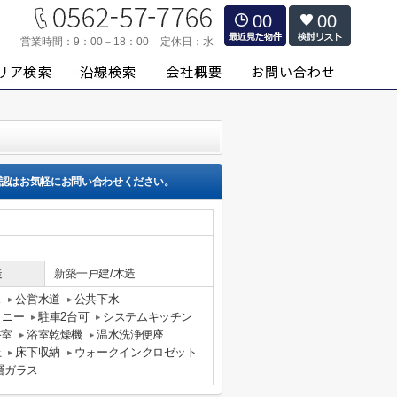
00
00
営業時間：
9：00－18：00
定休日：
水
認はお気軽にお問い合わせください。
造
新築一戸建/木造
ス
公営水道
公共下水
コニー
駐車2台可
システムキッチン
浴室
浴室乾燥機
温水洗浄便座
上
床下収納
ウォークインクロゼット
層ガラス