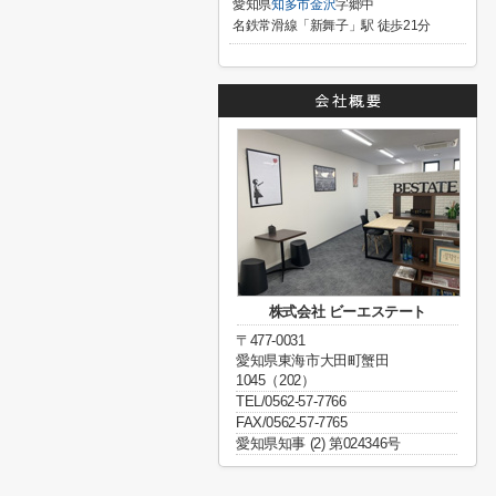
愛知県
知多市
金沢
字郷中
名鉄常滑線「新舞子」駅 徒歩21分
株式会社 ビーエステート
〒477-0031
愛知県東海市大田町蟹田
1045（202）
TEL/0562-57-7766
FAX/0562-57-7765
愛知県知事 (2) 第024346号