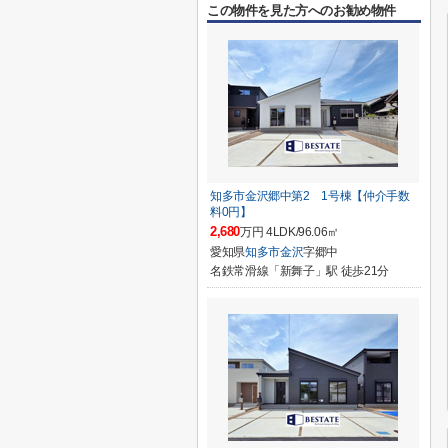
この物件を見た方へのお勧め物件
知多市金沢郷中第2 1号棟【仲介手数
料0円】
2,680
万円 4LDK/96.06㎡
愛知県
知多市
金沢
字郷中
名鉄常滑線「新舞子」駅 徒歩21分