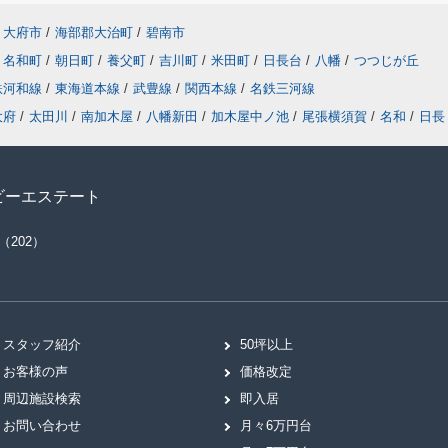
大府市
/
海部郡大治町
/
碧南市
名和町
/
朝日町
/
養父町
/
吉川町
/
米田町
/
日長台
/
八幡
/
つつじが丘
鉄河和線
/
東海道本線
/
武豊線
/
関西本線
/
名鉄三河線
大府
/
太田川
/
南加木屋
/
八幡新田
/
加木屋中ノ池
/
尾張横須賀
/
名和
/
日長
ビーエステート
（202）
スタッフ紹介
50坪以上
お客様の声
価格改定
周辺施設検索
即入居
お問い合わせ
月々6万円台