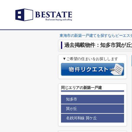
東海市の新築一戸建てを探すならビーエス
過去掲載物件：知多市巽が丘
▼ご希望の住まいをお探しします
同じエリアの新築一戸建
知多市
巽が丘
名鉄河和線 巽ケ丘