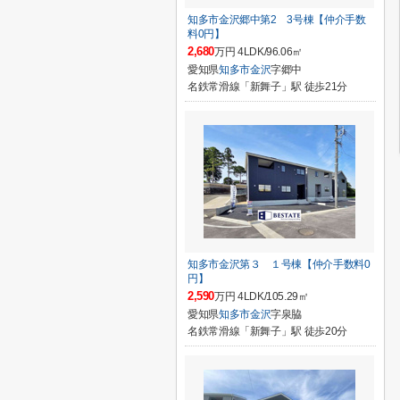
知多市金沢郷中第2 3号棟【仲介手数
料0円】
2,680
万円 4LDK/96.06㎡
愛知県
知多市
金沢
字郷中
名鉄常滑線「新舞子」駅 徒歩21分
知多市金沢第３ １号棟【仲介手数料0
円】
2,590
万円 4LDK/105.29㎡
愛知県
知多市
金沢
字泉脇
名鉄常滑線「新舞子」駅 徒歩20分