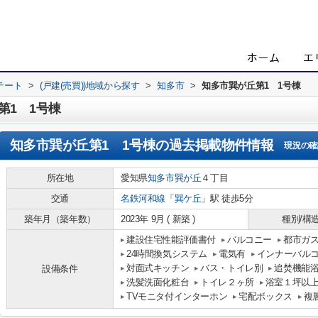
テート
>
(戸建(売買))地域から探す
>
知多市
>
知多市巽が丘第1 1号棟
第1 1号棟
知多市巽が丘第1 1号棟
の過去掲載物件情報
現況の確
所在地
愛知県
知多市
巽が丘
４丁目
交通
名鉄河和線
「
巽ケ丘
」駅 徒歩5分
築年月（築年数）
2023年 9月 ( 新築 )
種別/構
建設住宅性能評価書付
バルコニー
都市ガ
24時間換気システム
電気有
インナーバル
対面式キッチン
バス・トイレ別
追焚機能
設備条件
洗髪洗面化粧台
トイレ２ヶ所
浴室１坪以
TVモニタ付インターホン
宅配ボックス
複