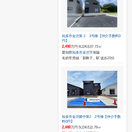
知多市金沢第３ 3号棟【仲介手数料0
円】
2,490
万円 4LDK/107.73㎡
愛知県
知多市
金沢
字泉脇
名鉄常滑線「新舞子」駅 徒歩20分
知多市金沢郷中第2 2号棟【仲介手数
料0円】
2,480
万円 5LDK/111.79㎡