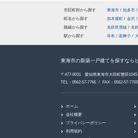
市区町村から探す
東海市
/
知多市
/
町名から探す
加木屋町
/
金沢
/
路線から探す
名鉄常滑線
/
名
駅から探す
寺本
/
新舞子
/
東海市の新築一戸建てを探すなら
〒477-0031 愛知県東海市大田町蟹田1045
TEL：0562-57-7766 / FAX：0562-57-7765
ホーム
会社概要
プライバシーポリシー
利用規約