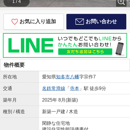
1 / 4
お気に入り追加
お問い合わせ
物件概要
所在地
愛知県
知多市
八幡
字宗作7
交通
名鉄常滑線
「
寺本
」駅 徒歩9分
築年月
2025年 8月(新築)
種別 / 構造
新築一戸建 / 木造
閑静な住宅地
建設住宅性能評価書付