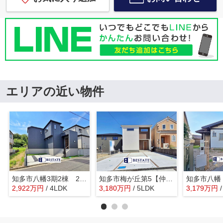
エリアの近い物件
知多市八幡3期2棟 2号棟【仲介手数料0円】
知多市梅が丘第5【仲介手数料0円】
知多市八幡
2,922
万
円
/ 4LDK
3,180
万
円
/ 5LDK
3,179
万
円