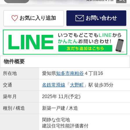
お気に入り追加
お問い合わせ
物件概要
所在地
愛知県
知多市
南粕谷
４丁目16
交通
名鉄常滑線
「
大野町
」駅 徒歩35分
築年月
2025年 11月(予定)
種別 / 構造
新築一戸建 / 木造
閑静な住宅地
建設住宅性能評価書付