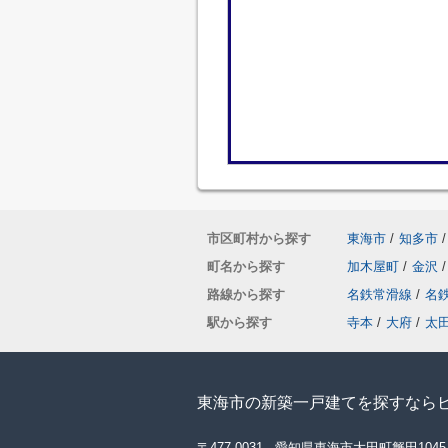
市区町村から探す
東海市
/
知多市
/
町名から探す
加木屋町
/
金沢
/
路線から探す
名鉄常滑線
/
名
駅から探す
寺本
/
大府
/
太
東海市の新築一戸建てを探すなら
〒477-0031 愛知県東海市大田町蟹田1045