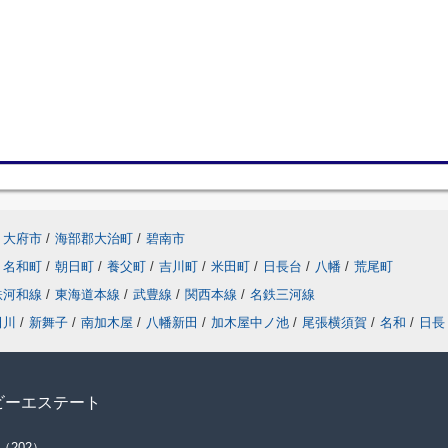
大府市
/
海部郡大治町
/
碧南市
名和町
/
朝日町
/
養父町
/
吉川町
/
米田町
/
日長台
/
八幡
/
荒尾町
鉄河和線
/
東海道本線
/
武豊線
/
関西本線
/
名鉄三河線
田川
/
新舞子
/
南加木屋
/
八幡新田
/
加木屋中ノ池
/
尾張横須賀
/
名和
/
日長
ビーエステート
（202）