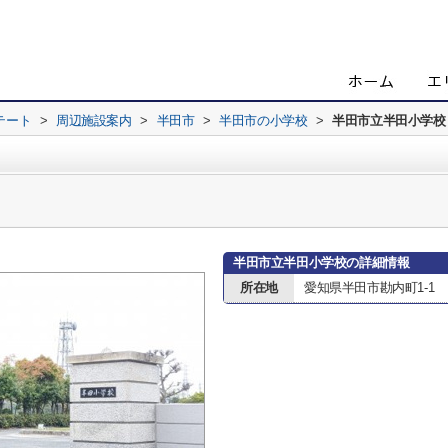
テート
>
周辺施設案内
>
半田市
>
半田市の小学校
>
半田市立半田小学校
半田市立半田小学校の詳細情報
所在地
愛知県半田市勘内町1-1