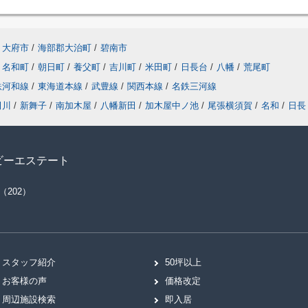
大府市
/
海部郡大治町
/
碧南市
名和町
/
朝日町
/
養父町
/
吉川町
/
米田町
/
日長台
/
八幡
/
荒尾町
鉄河和線
/
東海道本線
/
武豊線
/
関西本線
/
名鉄三河線
田川
/
新舞子
/
南加木屋
/
八幡新田
/
加木屋中ノ池
/
尾張横須賀
/
名和
/
日長
ビーエステート
（202）
スタッフ紹介
50坪以上
お客様の声
価格改定
周辺施設検索
即入居