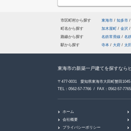
市区町村から探す
東海市
/
知多市
/
町名から探す
加木屋町
/
金沢
/
路線から探す
名鉄常滑線
/
名
駅から探す
寺本
/
大府
/
太
東海市の新築一戸建てを探すなら
〒477-0031 愛知県東海市大田町蟹田1045
TEL：0562-57-7766 / FAX：0562-57-7765
ホーム
会社概要
プライバシーポリシー