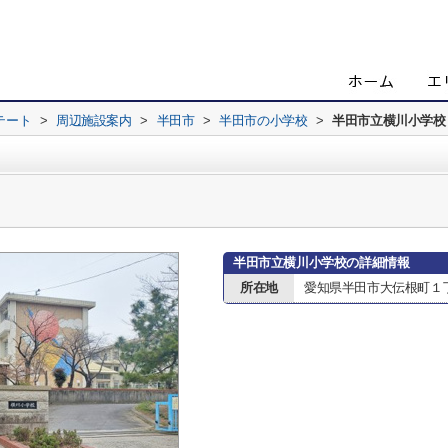
テート
>
周辺施設案内
>
半田市
>
半田市の小学校
>
半田市立横川小学校
半田市立横川小学校の詳細情報
所在地
愛知県半田市大伝根町１丁目