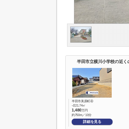
半田市立横川小学校の近く
半田市美原町④
-/221.74㎡
1,480
万円
約750m／10分
詳細を見る