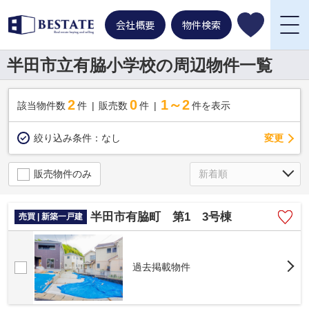
会社概要
物件検索
半田市立有脇小学校の周辺物件一覧
2
0
1～2
該当物件数
件
販売数
件
件を表示
変更
絞り込み条件：
なし
販売物件のみ
半田市有脇町 第1 3号棟
売買 | 新築一戸建
過去掲載物件