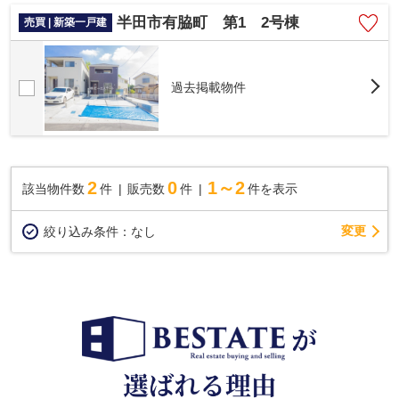
半田市有脇町 第1 2号棟
売買 | 新築一戸建
過去掲載物件
2
0
1～2
該当物件数
件
販売数
件
件を表示
変更
絞り込み条件：
なし