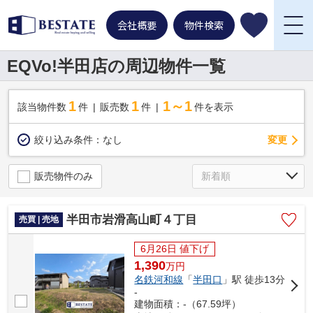
会社概要
物件検索
EQVo!半田店の周辺物件一覧
1
1
1～1
該当物件数
件
販売数
件
件を表示
変更
絞り込み条件：
なし
販売物件のみ
半田市岩滑高山町４丁目
売買 | 売地
6月26日 値下げ
1,390
万
円
名鉄河和線
「
半田口
」駅 徒歩13分
-
建物面積：-（67.59坪）