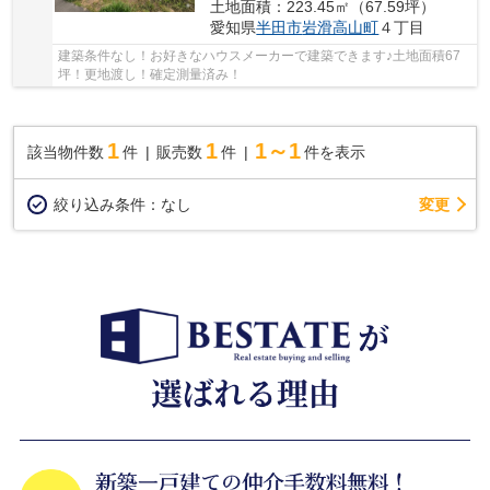
土地面積：223.45㎡（67.59坪）
愛知県
半田市
岩滑高山町
４丁目
建築条件なし！お好きなハウスメーカーで建築できます♪土地面積67
坪！更地渡し！確定測量済み！
1
1
1～1
該当物件数
件
販売数
件
件を表示
変更
絞り込み条件：
なし