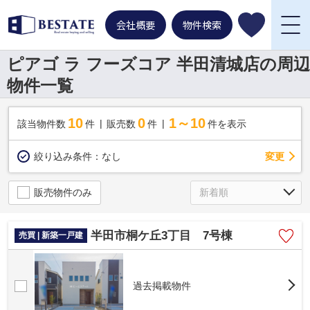
会社概要
物件検索
ピアゴ ラ フーズコア 半田清城店の周辺
物件一覧
10
0
1～10
該当物件数
件
販売数
件
件を表示
変更
絞り込み条件：
なし
販売物件のみ
半田市桐ケ丘3丁目 7号棟
売買 | 新築一戸建
過去掲載物件