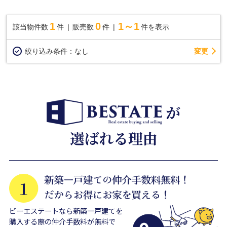
1
0
1～1
該当物件数
件
販売数
件
件を表示
変更
絞り込み条件：
なし
ビーエステートなら新築一戸建てを
購入する際の仲介手数料が無料で