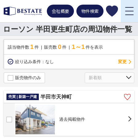
会社概要
物件検索
ローソン 半田更生町店の周辺物件一覧
1
0
1～1
該当物件数
件
販売数
件
件を表示
変更
絞り込み条件：
なし
販売物件のみ
半田市天神町
売買 | 新築一戸建
過去掲載物件