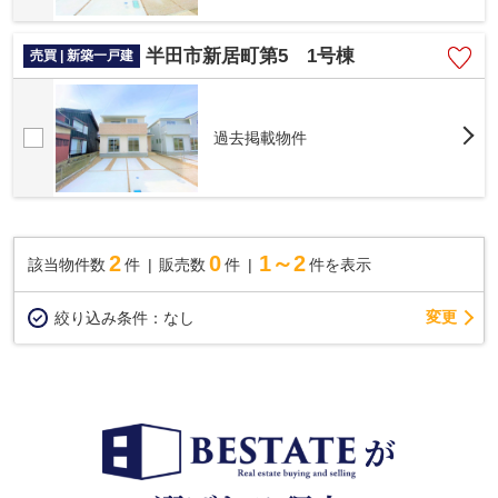
半田市新居町第5 1号棟
売買 | 新築一戸建
過去掲載物件
2
0
1～2
該当物件数
件
販売数
件
件を表示
変更
絞り込み条件：
なし