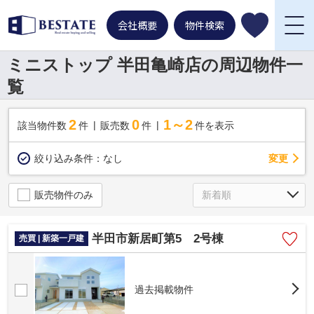
会社概要
物件検索
ミニストップ 半田亀崎店の周辺物件一
覧
2
0
1～2
該当物件数
件
販売数
件
件を表示
変更
絞り込み条件：
なし
販売物件のみ
半田市新居町第5 2号棟
売買 | 新築一戸建
過去掲載物件