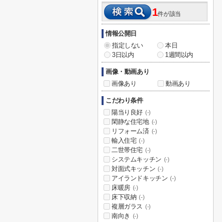
1
件が該当
情報公開日
指定しない
本日
3日以内
1週間以内
画像・動画あり
画像あり
動画あり
こだわり条件
陽当り良好
(-)
閑静な住宅地
(-)
リフォーム済
(-)
輸入住宅
(-)
二世帯住宅
(-)
システムキッチン
(-)
対面式キッチン
(-)
アイランドキッチン
(-)
床暖房
(-)
床下収納
(-)
複層ガラス
(-)
南向き
(-)