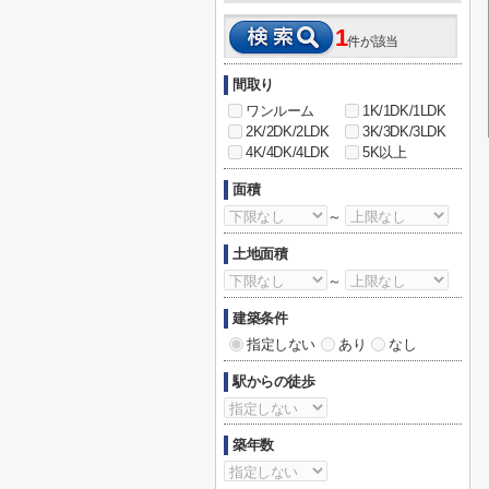
1
件が該当
間取り
ワンルーム
1K/1DK/1LDK
2K/2DK/2LDK
3K/3DK/3LDK
4K/4DK/4LDK
5K以上
面積
～
土地面積
～
建築条件
指定しない
あり
なし
駅からの徒歩
築年数