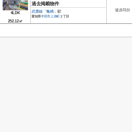
過去掲載物件
徒歩31分
武豊線
「
亀崎
」駅
4LDK
愛知県
半田市
上池町
２丁目
252.12㎡