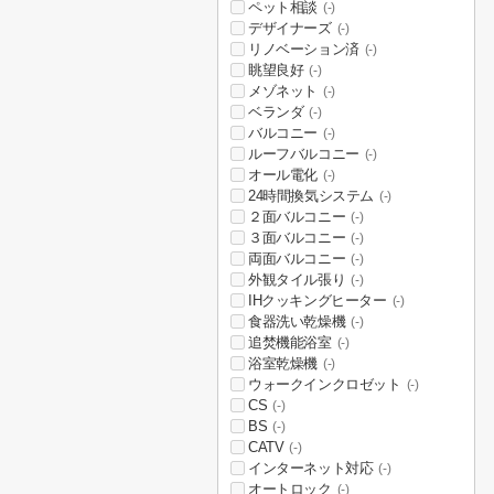
ペット相談
(-)
デザイナーズ
(-)
リノベーション済
(-)
眺望良好
(-)
メゾネット
(-)
ベランダ
(-)
バルコニー
(-)
ルーフバルコニー
(-)
オール電化
(-)
24時間換気システム
(-)
２面バルコニー
(-)
３面バルコニー
(-)
両面バルコニー
(-)
外観タイル張り
(-)
IHクッキングヒーター
(-)
食器洗い乾燥機
(-)
追焚機能浴室
(-)
浴室乾燥機
(-)
ウォークインクロゼット
(-)
CS
(-)
BS
(-)
CATV
(-)
インターネット対応
(-)
オートロック
(-)