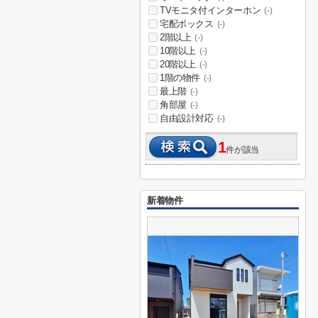
TVモニタ付インターホン
(-)
宅配ボックス
(-)
2階以上
(-)
10階以上
(-)
20階以上
(-)
1階の物件
(-)
最上階
(-)
角部屋
(-)
自由設計対応
(-)
1
件が該当
新着物件