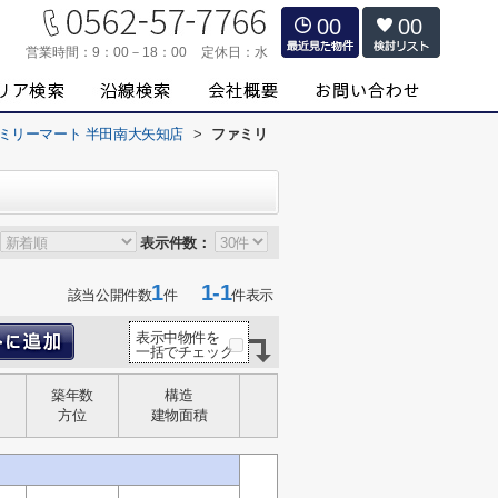
00
00
営業時間：
9：00－18：00
定休日：
水
ミリーマート 半田南大矢知店
>
ファミリ
表示件数：
1
1-1
該当公開件数
件
件表示
表示中物件を
一括でチェック
築年数
構造
方位
建物面積