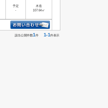
予定
木造
-
107.64㎡
1
1-1
該当公開件数
件
件表示