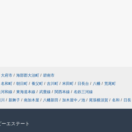
大府市
/
海部郡大治町
/
碧南市
名和町
/
朝日町
/
養父町
/
吉川町
/
米田町
/
日長台
/
八幡
/
荒尾町
鉄河和線
/
東海道本線
/
武豊線
/
関西本線
/
名鉄三河線
田川
/
新舞子
/
南加木屋
/
八幡新田
/
加木屋中ノ池
/
尾張横須賀
/
名和
/
日長
ビーエステート