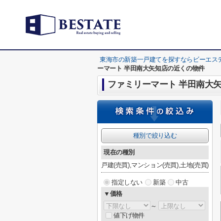
東海市の新築一戸建てを探すならビーエス
ーマート 半田南大矢知店の近くの物件
ファミリーマート 半田南大
種別で絞り込む
現在の種別
戸建(売買),マンション(売買),土地(売買)
指定しない
新築
中古
▼価格
～
値下げ物件