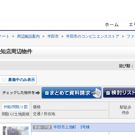
テート
>
周辺施設案内
>
半田市
>
半田市のコンビニエンスストア
>
ファ
矢知店周辺物件
並び順：
募集中のみ表示
外観
/
間取り図
価格
駅徒歩
停歩
交通 / 所在地
間取り/土地面積
半田市上池町 1号棟
新築一戸建