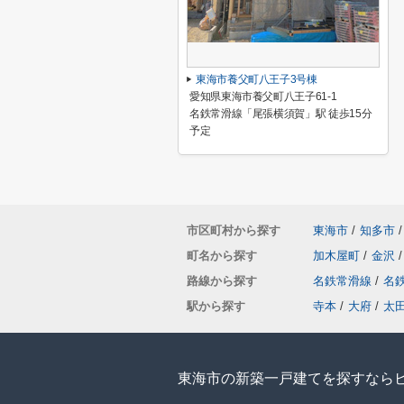
東海市養父町八王子3号棟
愛知県東海市養父町八王子61-1
名鉄常滑線「尾張横須賀」駅 徒歩15分
予定
市区町村から探す
東海市
/
知多市
/
町名から探す
加木屋町
/
金沢
/
路線から探す
名鉄常滑線
/
名
駅から探す
寺本
/
大府
/
太
東海市の新築一戸建てを探すなら