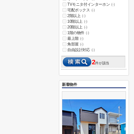
TVモニタ付インターホン
(-)
宅配ボックス
(-)
2階以上
(-)
10階以上
(-)
20階以上
(-)
1階の物件
(-)
最上階
(-)
角部屋
(-)
自由設計対応
(-)
2
件が該当
新着物件