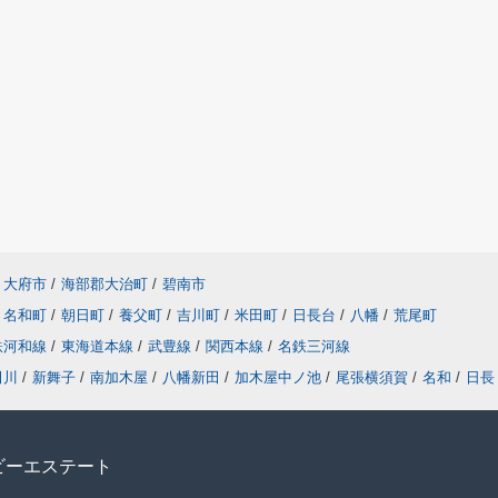
大府市
/
海部郡大治町
/
碧南市
名和町
/
朝日町
/
養父町
/
吉川町
/
米田町
/
日長台
/
八幡
/
荒尾町
鉄河和線
/
東海道本線
/
武豊線
/
関西本線
/
名鉄三河線
田川
/
新舞子
/
南加木屋
/
八幡新田
/
加木屋中ノ池
/
尾張横須賀
/
名和
/
日長
ビーエステート