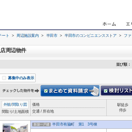
テート
>
周辺施設案内
>
半田市
>
半田市のコンビニエンスストア
>
ファ
丘店周辺物件
並び順：
募集中のみ表示
外観
/
間取り図
価格
駅徒歩
停歩
交通 / 所在地
間取り/土地面積
半田市有脇町 第1 3号棟
新築一戸建