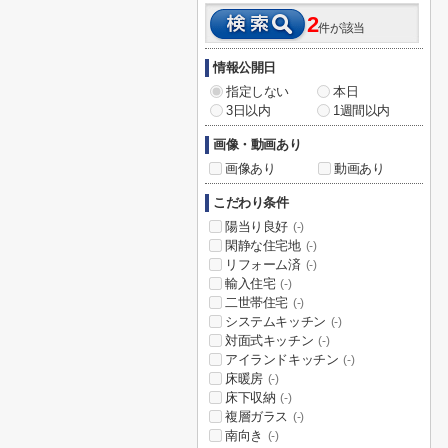
2
件が該当
情報公開日
指定しない
本日
3日以内
1週間以内
画像・動画あり
画像あり
動画あり
こだわり条件
陽当り良好
(-)
閑静な住宅地
(-)
リフォーム済
(-)
輸入住宅
(-)
二世帯住宅
(-)
システムキッチン
(-)
対面式キッチン
(-)
アイランドキッチン
(-)
床暖房
(-)
床下収納
(-)
複層ガラス
(-)
南向き
(-)