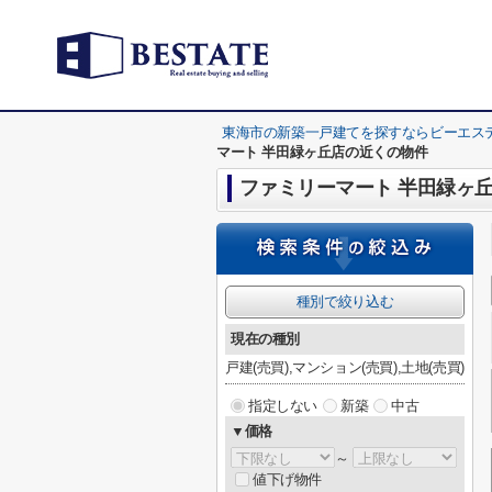
東海市の新築一戸建てを探すならビーエス
マート 半田緑ヶ丘店の近くの物件
ファミリーマート 半田緑ヶ
種別で絞り込む
現在の種別
戸建(売買),マンション(売買),土地(売買)
指定しない
新築
中古
▼価格
～
値下げ物件