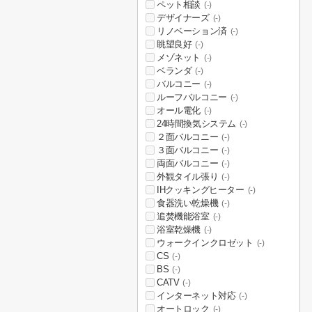
ペット相談
(-)
デザイナーズ
(-)
リノベーション済
(-)
眺望良好
(-)
メゾネット
(-)
ベランダ
(-)
バルコニー
(-)
ルーフバルコニー
(-)
オール電化
(-)
24時間換気システム
(-)
２面バルコニー
(-)
３面バルコニー
(-)
両面バルコニー
(-)
外観タイル張り
(-)
IHクッキングヒーター
(-)
食器洗い乾燥機
(-)
追焚機能浴室
(-)
浴室乾燥機
(-)
ウォークインクロゼット
(-)
CS
(-)
BS
(-)
CATV
(-)
インターネット対応
(-)
オートロック
(-)