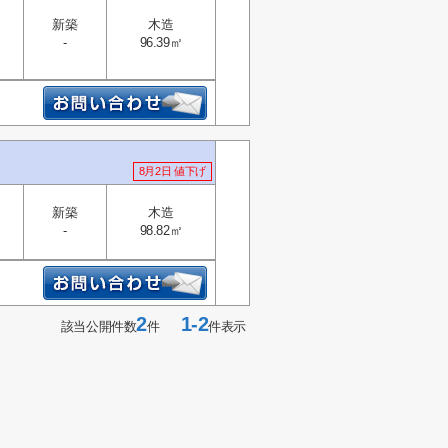
新築
木造
-
96.39㎡
8月2日 値下げ
新築
木造
-
98.82㎡
2
1-2
該当公開件数
件
件表示