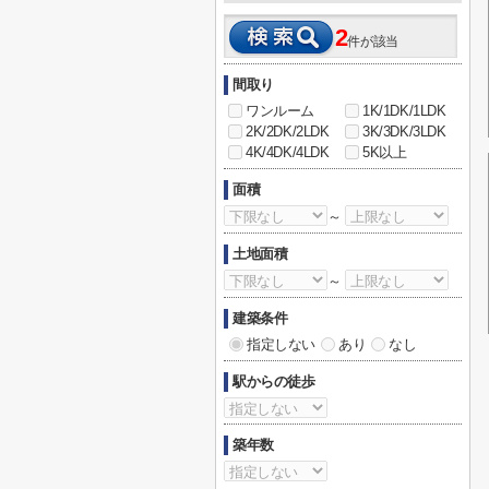
2
件が該当
間取り
ワンルーム
1K/1DK/1LDK
2K/2DK/2LDK
3K/3DK/3LDK
4K/4DK/4LDK
5K以上
面積
～
土地面積
～
建築条件
指定しない
あり
なし
駅からの徒歩
築年数