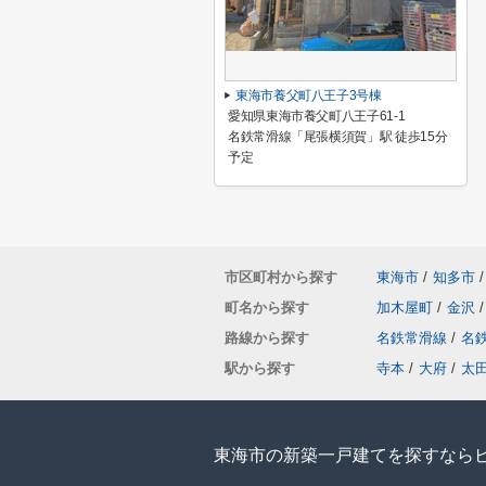
東海市養父町八王子3号棟
愛知県東海市養父町八王子61-1
名鉄常滑線「尾張横須賀」駅 徒歩15分
予定
市区町村から探す
東海市
/
知多市
/
町名から探す
加木屋町
/
金沢
/
路線から探す
名鉄常滑線
/
名
駅から探す
寺本
/
大府
/
太
東海市の新築一戸建てを探すなら