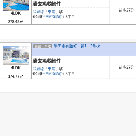
過去掲載物件
徒歩27分
武豊線
「
東浦
」駅
4LDK
愛知県
半田市
有脇町
１５丁目
278.42㎡
半田市有脇町 第1 2号棟
新築一戸建
過去掲載物件
徒歩27分
4LDK
武豊線
「
東浦
」駅
愛知県
半田市
有脇町
１５丁目
174.77㎡