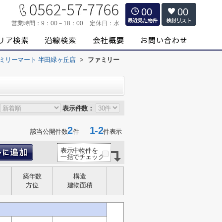
00
00
営業時間：
9：00－18：00
定休日：
水
ミリーマート 半田緑ヶ丘店
>
ファミリー
表示件数：
2
1-2
該当公開件数
件
件表示
表示中物件を
一括でチェック
築年数
構造
方位
建物面積