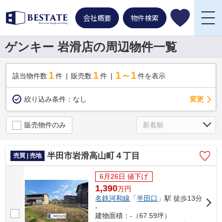
会社概要
物件検索
ゲンキー 岩滑店の周辺物件一覧
1
1
1～1
該当物件数
件
販売数
件
件を表示
変更
絞り込み条件：
なし
販売物件のみ
半田市岩滑高山町４丁目
売買 | 売地
6月26日 値下げ
1,390
万
円
名鉄河和線
「
半田口
」駅 徒歩13分
-
建物面積：-（67.59坪）