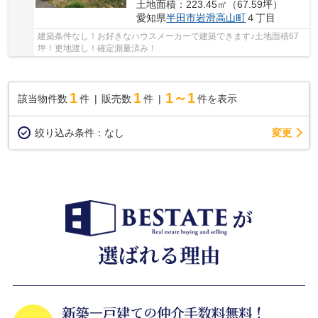
土地面積：223.45㎡（67.59坪）
愛知県
半田市
岩滑高山町
４丁目
建築条件なし！お好きなハウスメーカーで建築できます♪土地面積67
坪！更地渡し！確定測量済み！
1
1
1～1
該当物件数
件
販売数
件
件を表示
変更
絞り込み条件：
なし