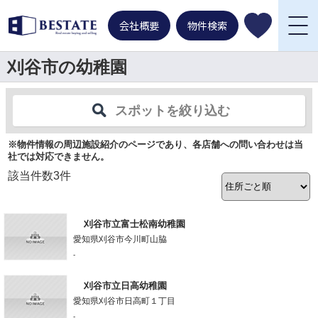
会社概要
物件検索
刈谷市の幼稚園
スポットを絞り込む
※物件情報の周辺施設紹介のページであり、各店舗への問い合わせは当
社では対応できません。
該当件数
3
件
刈谷市立富士松南幼稚園
愛知県刈谷市今川町山脇
-
刈谷市立日高幼稚園
愛知県刈谷市日高町１丁目
-