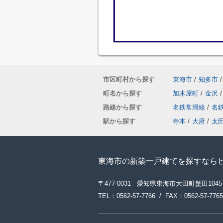
市区町村から探す
東海市
/
知多市
/
町名から探す
加木屋町
/
金沢
/
路線から探す
名鉄常滑線
/
名
駅から探す
寺本
/
大府
/
太
東海市の新築一戸建てを探すなら
〒477-0031 愛知県東海市大田町蟹田1045
TEL：0562-57-7766 / FAX：0562-57-7765