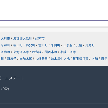
大府市
/
海部郡大治町
/
碧南市
名和町
/
朝日町
/
養父町
/
吉川町
/
米田町
/
日長台
/
八幡
/
荒尾町
鉄河和線
/
東海道本線
/
武豊線
/
関西本線
/
名鉄三河線
田川
/
新舞子
/
南加木屋
/
八幡新田
/
加木屋中ノ池
/
尾張横須賀
/
名和
/
日長
ビーエステート
（202）