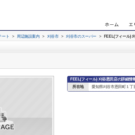
テート
>
周辺施設案内
>
刈谷市
>
刈谷市のスーパー
>
FEEL(フィール)
FEEL(フィール) 刈谷恩田店の詳細情
所在地
愛知県刈谷市恩田町１丁目1