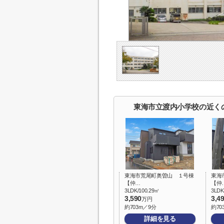
東海市立渡内小学校の近く
東海市荒尾町奥曽山 １号棟
東海
【仲…
【仲
3LDK/100.29㎡
3LDK
3,590
3,4
万円
約703m／9分
約70
詳細を見る