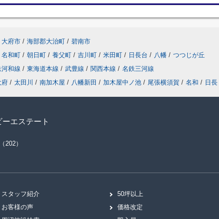
大府市
/
海部郡大治町
/
碧南市
名和町
/
朝日町
/
養父町
/
吉川町
/
米田町
/
日長台
/
八幡
/
つつじが丘
鉄河和線
/
東海道本線
/
武豊線
/
関西本線
/
名鉄三河線
大府
/
太田川
/
南加木屋
/
八幡新田
/
加木屋中ノ池
/
尾張横須賀
/
名和
/
日長
ビーエステート
（202）
スタッフ紹介
50坪以上
お客様の声
価格改定