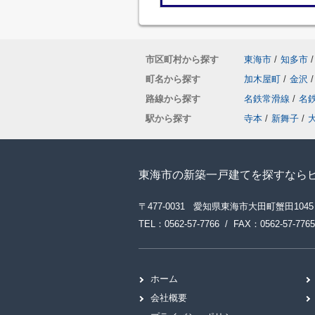
市区町村から探す
東海市
/
知多市
/
町名から探す
加木屋町
/
金沢
/
路線から探す
名鉄常滑線
/
名
駅から探す
寺本
/
新舞子
/
東海市の新築一戸建てを探すなら
〒477-0031 愛知県東海市大田町蟹田1045
TEL：0562-57-7766 / FAX：0562-57-7765
ホーム
会社概要