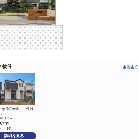
の物件
東海市立
市荒尾町奥曽山 2号棟
…
/101.25㎡
90
万円
3m／9分
詳細を見る