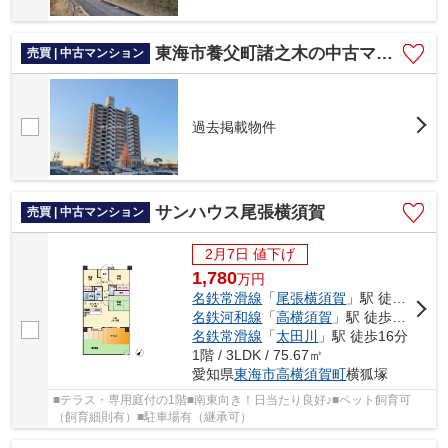
東海市養父町諸之木の中古マンション
売買 | 中古マンション
過去掲載物件
サンハウス尾張横須賀
売買 | 中古マンション
2月7日 値下げ
1,780
万
円
名鉄常滑線
「
尾張横須賀
」駅 徒歩6分
名鉄河和線
「
高横須賀
」駅 徒歩13分
名鉄常滑線
「
太田川
」駅 徒歩16分
1階 / 3LDK / 75.67㎡
愛知県
東海市
高横須賀町
横狐塚
■テラス・専用庭付の1階■南東向き！日当たり良好♪■ペット飼育可
（飼育細則有）■駐車場有（継承可）