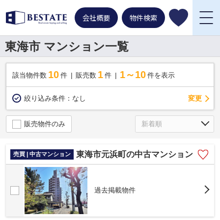
会社概要
物件検索
東海市 マンション一覧
10
1
1～10
該当物件数
件
販売数
件
件を表示
変更
絞り込み条件：
なし
販売物件のみ
東海市元浜町の中古マンション
売買 | 中古マンション
過去掲載物件