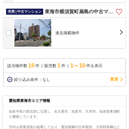
東海市横須賀町扇島の中古マンション
売買 | 中古マンション
過去掲載物件
10
1
1～10
該当物件数
件
販売数
件
件を表示
変更
絞り込み条件：
なし
愛知県東海市エリア情報
知多半島の西北部に位置し、名古屋市、知多市、大府市、知多郡東浦町
と隣接しています。
市内を産業道路が縦断しており、愛知製鋼や日本製鉄、大同特殊鋼など