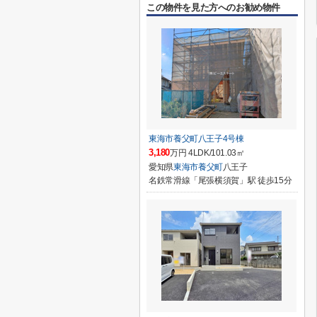
この物件を見た方へのお勧め物件
東海市養父町八王子4号棟
3,180
万円 4LDK/101.03㎡
愛知県
東海市
養父町
八王子
名鉄常滑線「尾張横須賀」駅 徒歩15分