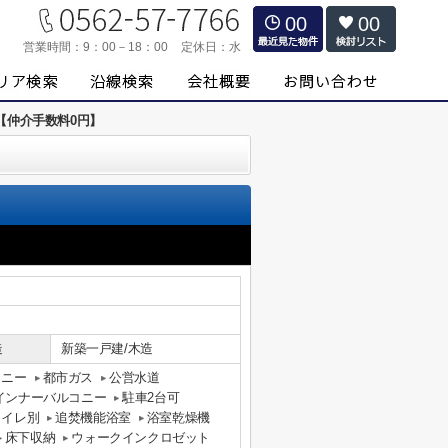
00
00
営業時間：
9：00－18：00
定休日：
水
【仲介手数料0円】
造
新築一戸建/木造
コニー
都市ガス
公営水道
インナーバルコニー
駐車2台可
トイレ別
追焚機能浴室
浴室乾燥機
床下収納
ウォークインクロゼット