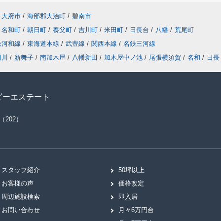
大府市
/
海部郡大治町
/
碧南市
名和町
/
朝日町
/
養父町
/
吉川町
/
米田町
/
日長台
/
八幡
/
荒尾町
鉄河和線
/
東海道本線
/
武豊線
/
関西本線
/
名鉄三河線
田川
/
新舞子
/
南加木屋
/
八幡新田
/
加木屋中ノ池
/
尾張横須賀
/
名和
/
日長
ビーエステート
（202）
スタッフ紹介
50坪以上
お客様の声
価格改定
周辺施設検索
即入居
お問い合わせ
月々6万円台