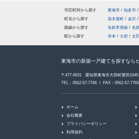
市区町村から探す
東海市
/
知多市
/
町名から探す
加木屋町
/
金沢
/
路線から探す
名鉄常滑線
/
名
駅から探す
寺本
/
大府
/
太
東海市の新築一戸建てを探すなら
〒477-0031 愛知県東海市大田町蟹田1045
TEL：0562-57-7766 / FAX：0562-57-7765
ホーム
会社概要
プライバシーポリシー
利用規約