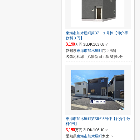
東海市加木屋町第37 １号棟【仲介手
数料０円】
3,190
万円 3LDK/103.68㎡
愛知県
東海市
加木屋町
陀々法師
名鉄河和線「八幡新田」駅 徒歩5分
東海市加木屋町第36の3号棟【仲介手数
料0円】
3,190
万円 3LDK/106.10㎡
愛知県
東海市
加木屋町
木之下