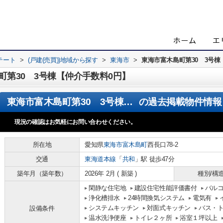
テート
>
(戸建(売買))地域から探す
>
東海市
>
東海市富木島町第30 3号棟
第30 3号棟【仲介手数料0円】
東海市富木島町第30 3号棟【仲介手数料0円】
の過去掲載物件情報
現況の確認はお気軽にお問い合わせください。
所在地
愛知県
東海市
富木島町
西長口78-2
交通
東海道本線
「
共和
」駅 徒歩47分
築年月（築年数）
2026年 2月 ( 新築 )
種別/構
閑静な住宅地
建設住宅性能評価書付
バル
浄化槽排水
24時間換気システム
電気有
システムキッチン
対面式キッチン
バス・
設備条件
温水洗浄便座
トイレ２ヶ所
浴室１坪以上