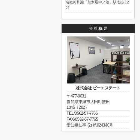
名鉄河和線「加木屋中ノ池」駅 徒歩12
分
株式会社 ビーエステート
〒477-0031
愛知県東海市大田町蟹田
1045（202）
TEL/0562-57-7766
FAX/0562-57-7765
愛知県知事 (2) 第024346号