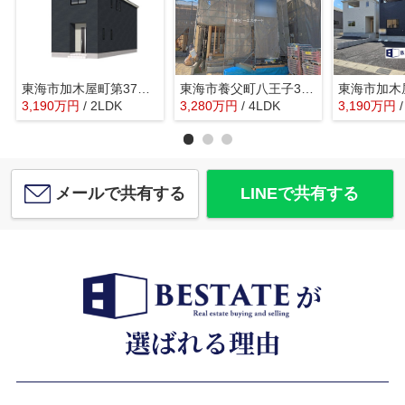
東海市加木屋町第37 2号棟【仲介手数料０円】
東海市養父町八王子3号棟
3,190
万
円
/ 2LDK
3,280
万
円
/ 4LDK
3,190
万
円
メールで共有する
LINEで共有する