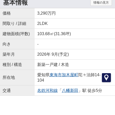
基本情報
情報の見方
価格
3,290万円
間取り / 詳細
2LDK
建物面積(坪数)
103.68㎡(31.36坪)
向き
-
築年月
2026年 9月(予定)
種別 / 構造
新築一戸建 / 木造
愛知県
東海市
加木屋町
陀々法師14-
所在地
104
交通
名鉄河和線
「
八幡新田
」駅 徒歩5分