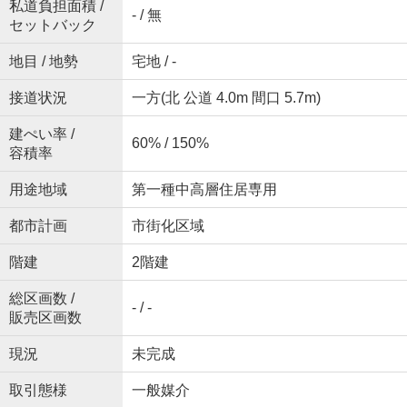
私道負担面積 /
- / 無
セットバック
地目 / 地勢
宅地 / -
接道状況
一方(北 公道 4.0m 間口 5.7m)
建ぺい率 /
60% / 150%
容積率
用途地域
第一種中高層住居専用
都市計画
市街化区域
階建
2階建
総区画数 /
- / -
販売区画数
現況
未完成
取引態様
一般媒介