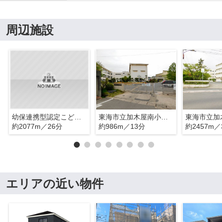
周辺施設
幼保連携型認定こども園明佳幼稚園
東海市立加木屋南小学校
東海市立加
約2077m／26分
約986m／13分
約2457m／
エリアの近い物件