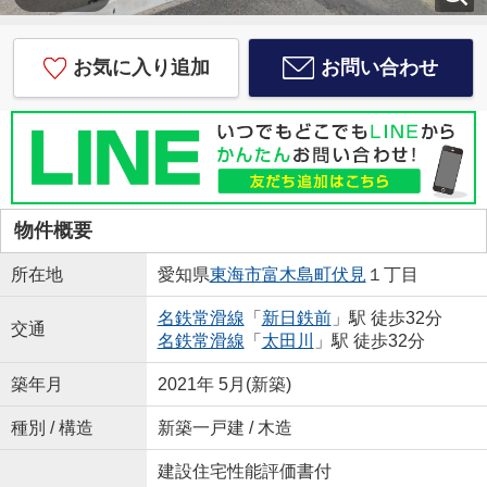
お気に入り追加
お問い合わせ
物件概要
所在地
愛知県
東海市
富木島町伏見
１丁目
名鉄常滑線
「
新日鉄前
」駅 徒歩32分
交通
名鉄常滑線
「
太田川
」駅 徒歩32分
築年月
2021年 5月(新築)
種別 / 構造
新築一戸建 / 木造
建設住宅性能評価書付