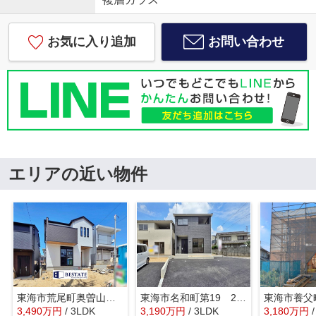
お気に入り追加
お問い合わせ
エリアの近い物件
東海市荒尾町奥曽山 2号棟【仲介手数料0円】
東海市名和町第19 2号棟【仲介手数料0円】
3,490
万
円
/ 3LDK
3,190
万
円
/ 3LDK
3,180
万
円