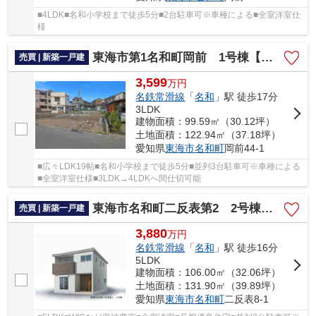
■4LDK■名和小学校まで徒歩5分■2台駐車可※車種による■全室洋室仕
様
東海市第1名和町岡前 1号棟【仲介手数料0円】
売買 | 新築一戸建
3,599
万
円
名鉄常滑線
「
名和
」駅 徒歩17分
3LDK
建物面積：99.59㎡（30.12坪）
土地面積：122.94㎡（37.18坪）
愛知県
東海市
名和町
岡前44-1
■広々LDK19帖■名和小学校まで徒歩5分■並列3台駐車可※車種による
■全室洋室仕様■3LDK→4LDKへ間仕切可能
東海市名和町二反表第2 2号棟【仲介手数料0円】
売買 | 新築一戸建
3,880
万
円
名鉄常滑線
「
名和
」駅 徒歩16分
5LDK
建物面積：106.00㎡（32.06坪）
土地面積：131.90㎡（39.89坪）
愛知県
東海市
名和町
二反表8-1