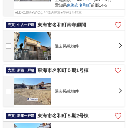
愛知県
東海市
名和町
前郷14-5
■LDK18帖■WICなど収納豊富■並列2台駐車
東海市名和町南寺廻間
売買 | 中古一戸建
過去掲載物件
東海市名和町５期1号棟
売買 | 新築一戸建
過去掲載物件
東海市名和町５期2号棟
売買 | 新築一戸建