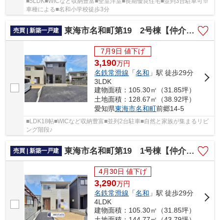
■5LDK■WICなど収納豊富■全室洋室■長期優良住宅■並列3台駐車可※
車種による■名和小学校徒歩3分
東海市名和町第19 2号棟【仲介手数料0円】
売買 | 新築一戸建
7月9日 値下げ
3,190
万
円
名鉄常滑線
「
名和
」駅 徒歩29分
3LDK
建物面積：105.30㎡（31.85坪）
土地面積：128.67㎡（38.92坪）
愛知県
東海市
名和町
前郷14-5
■LDK18帖■WICなど収納豊富■並列2台駐車■自然と家族が集まるリビ
ング階段♪
東海市名和町第19 1号棟【仲介手数料0円】
売買 | 新築一戸建
4月30日 値下げ
3,290
万
円
名鉄常滑線
「
名和
」駅 徒歩29分
4LDK
建物面積：105.30㎡（31.85坪）
土地面積：144.77㎡（43.79坪）