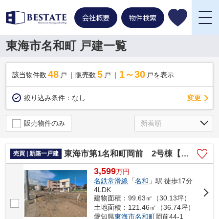
会社概要
物件検索
東海市名和町 戸建一覧
48
5
1～30
該当物件数
戸
販売数
戸
戸を表示
変更
絞り込み条件：
なし
販売物件のみ
東海市第1名和町岡前 2号棟【仲介手数料0円】
売買 | 新築一戸建
3,599
万
円
名鉄常滑線
「
名和
」駅 徒歩17分
4LDK
建物面積：99.63㎡（30.13坪）
土地面積：121.46㎡（36.74坪）
愛知県
東海市
名和町
岡前44-1