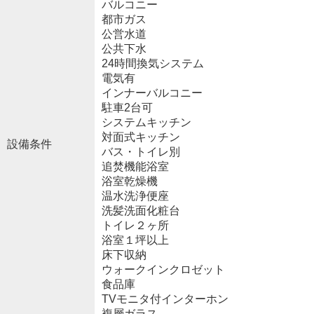
バルコニー
都市ガス
公営水道
公共下水
24時間換気システム
電気有
インナーバルコニー
駐車2台可
システムキッチン
対面式キッチン
設備条件
バス・トイレ別
追焚機能浴室
浴室乾燥機
温水洗浄便座
洗髪洗面化粧台
トイレ２ヶ所
浴室１坪以上
床下収納
ウォークインクロゼット
食品庫
TVモニタ付インターホン
複層ガラス