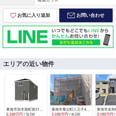
お気に入り追加
お問い合わせ
エリアの近い物件
東海市加木屋町第37 １号棟【仲介手数料０円】
東海市養父町八王子4号棟
3,190
万
円
/ 3LDK
3,180
万
円
/ 4LDK
3,190
万
円