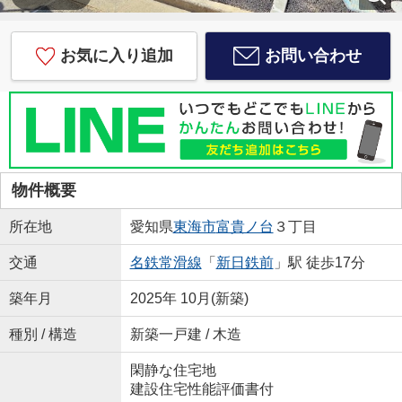
お気に入り追加
お問い合わせ
物件概要
所在地
愛知県
東海市
富貴ノ台
３丁目
交通
名鉄常滑線
「
新日鉄前
」駅 徒歩17分
築年月
2025年 10月(新築)
種別 / 構造
新築一戸建 / 木造
閑静な住宅地
建設住宅性能評価書付