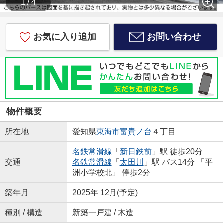
1 / 4
お気に入り追加
お問い合わせ
物件概要
所在地
愛知県
東海市
富貴ノ台
４丁目
名鉄常滑線
「
新日鉄前
」駅 徒歩20分
交通
名鉄常滑線
「
太田川
」駅 バス14分 「平
洲小学校北」 停歩2分
築年月
2025年 12月(予定)
種別 / 構造
新築一戸建 / 木造