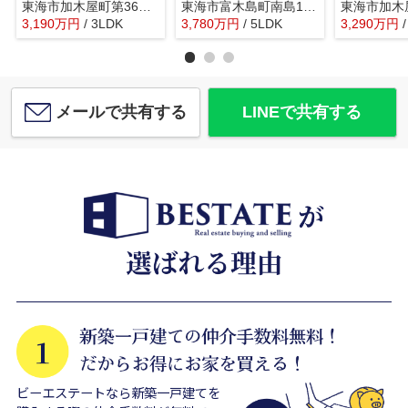
東海市加木屋町第36の3号棟【仲介手数料0円】
東海市富木島町南島1号棟【仲介手数料0円】
3,190
万
円
/ 3LDK
3,780
万
円
/ 5LDK
3,290
万
円
メールで共有する
LINEで共有する
ビーエステートなら新築一戸建てを