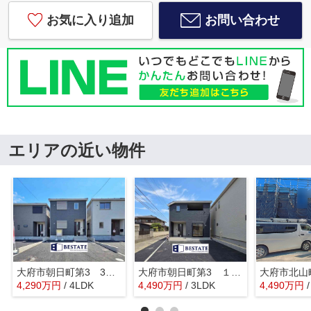
お気に入り追加
お問い合わせ
エリアの近い物件
大府市朝日町第3 3号棟【仲介手数料0円】
大府市朝日町第3 １号棟【仲介手数料0円】
大府市北山
4,290
万
円
/ 4LDK
4,490
万
円
/ 3LDK
4,490
万
円