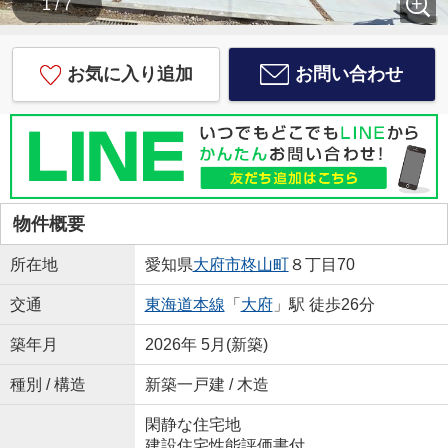
1 / 7
お気に入り追加
お問い合わせ
物件概要
所在地
愛知県
大府市
柊山町
８丁目70
交通
東海道本線
「
大府
」駅 徒歩26分
築年月
2026年 5月(新築)
種別 / 構造
新築一戸建 / 木造
閑静な住宅地
建設住宅性能評価書付