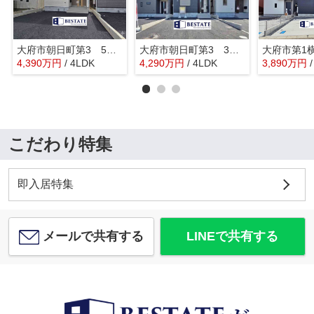
大府市朝日町第3 5号棟【仲介手数料0円】
大府市朝日町第3 3号棟【仲介手数料0円】
4,390
万
円
/ 4LDK
4,290
万
円
/ 4LDK
3,890
万
円
こだわり特集
即入居特集
メールで共有する
LINEで共有する