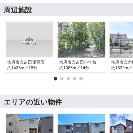
周辺施設
大府市立吉田保育園
大府市立吉田小学校
大府市立大
約1436m／18分
約1086m／14分
約1629m／
エリアの近い物件