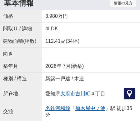
基本情報
情報の見方
価格
3,980万円
間取り / 詳細
4LDK
建物面積(坪数)
112.41㎡(34坪)
向き
-
築年月
2026年 7月(新築)
種別 / 構造
新築一戸建 / 木造
所在地
愛知県
大府市
吉川町
４丁目
名鉄河和線
「
加木屋中ノ池
」駅 徒歩35
交通
分