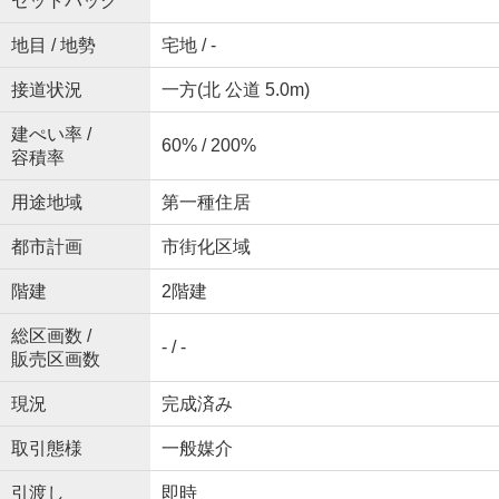
セットバック
地目 / 地勢
宅地 / -
接道状況
一方(北 公道 5.0m)
建ぺい率 /
60% / 200%
容積率
用途地域
第一種住居
都市計画
市街化区域
階建
2階建
総区画数 /
- / -
販売区画数
現況
完成済み
取引態様
一般媒介
引渡し
即時