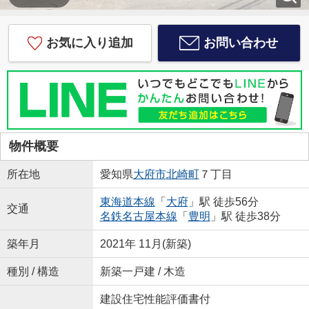
お気に入り追加
お問い合わせ
物件概要
所在地
愛知県
大府市
北崎町
７丁目
東海道本線
「
大府
」駅 徒歩56分
交通
名鉄名古屋本線
「
豊明
」駅 徒歩38分
築年月
2021年 11月(新築)
種別 / 構造
新築一戸建 / 木造
建設住宅性能評価書付