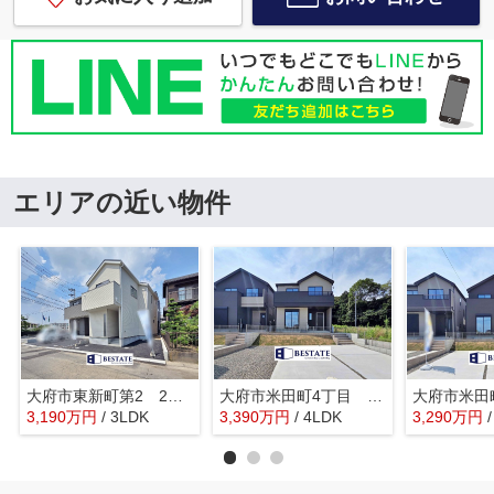
エリアの近い物件
大府市東新町第2 2号棟【仲介手数料0円】
大府市米田町4丁目 D号棟【仲介手数料0円】
3,190
万
円
/ 3LDK
3,390
万
円
/ 4LDK
3,290
万
円