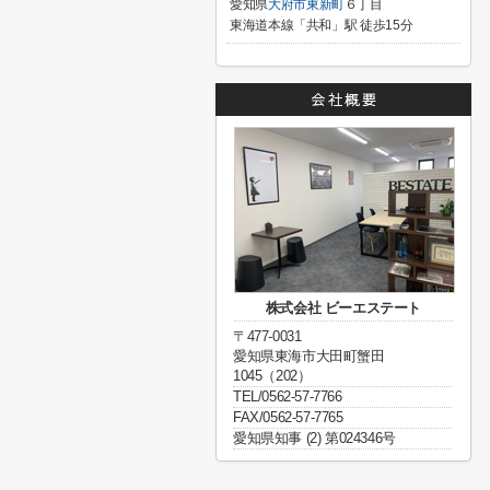
愛知県
大府市
東新町
６丁目
東海道本線「共和」駅 徒歩15分
株式会社 ビーエステート
〒477-0031
愛知県東海市大田町蟹田
1045（202）
TEL/0562-57-7766
FAX/0562-57-7765
愛知県知事 (2) 第024346号