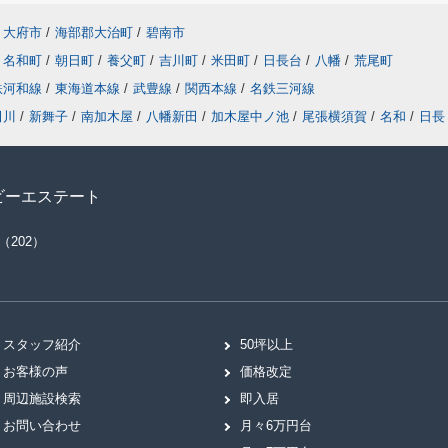
大府市
/
海部郡大治町
/
碧南市
名和町
/
朝日町
/
養父町
/
吉川町
/
米田町
/
日長台
/
八幡
/
荒尾町
鉄河和線
/
東海道本線
/
武豊線
/
関西本線
/
名鉄三河線
田川
/
新舞子
/
南加木屋
/
八幡新田
/
加木屋中ノ池
/
尾張横須賀
/
名和
/
日長
ビーエステート
（202）
スタッフ紹介
50坪以上
お客様の声
価格改定
周辺施設検索
即入居
お問い合わせ
月々6万円台