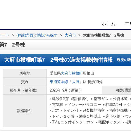
テート
>
(戸建(売買))地域から探す
>
大府市
>
大府市横根町第7 2号棟
第7 2号棟
大府市横根町第7 2号棟
の過去掲載物件情報
現況の確
所在地
愛知県
大府市
横根町
羽根山
交通
東海道本線
「
大府
」駅 徒歩19分
築年月（築年数）
2023年 9月 ( 新築 )
種別/構
建設住宅性能評価書付
都市ガス
公営水道
電気有
インナーバルコニー
駐車2台可
シ
バス・トイレ別
追焚機能浴室
浴室乾燥機
設備条件
トイレ２ヶ所
浴室１坪以上
床下収納
ウ
TVモニタ付インターホン
宅配ボックス
複