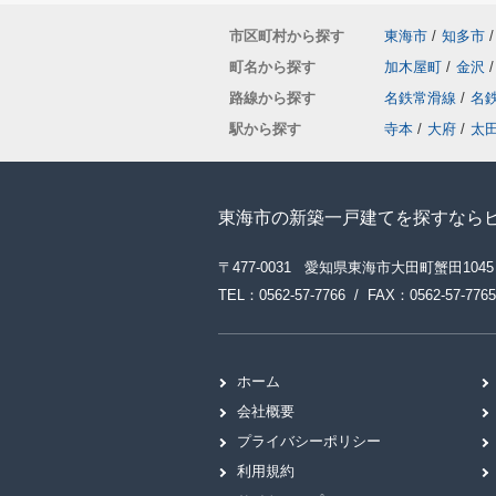
市区町村から探す
東海市
/
知多市
/
町名から探す
加木屋町
/
金沢
/
路線から探す
名鉄常滑線
/
名
駅から探す
寺本
/
大府
/
太
東海市の新築一戸建てを探すなら
〒477-0031 愛知県東海市大田町蟹田1045
TEL：0562-57-7766 / FAX：0562-57-7765
ホーム
会社概要
プライバシーポリシー
利用規約