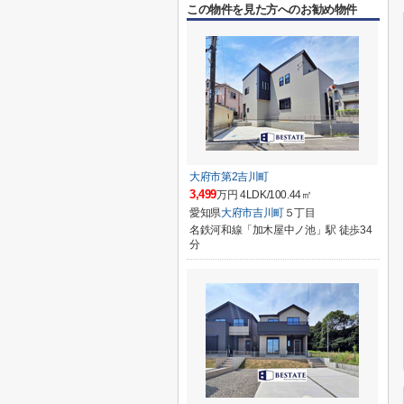
この物件を見た方へのお勧め物件
大府市第2吉川町
3,499
万円 4LDK/100.44㎡
愛知県
大府市
吉川町
５丁目
名鉄河和線「加木屋中ノ池」駅 徒歩34
分