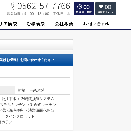
00
00
営業時間：
9：00－18：00
定休日：
水
認はお気軽にお問い合わせください。
造
新築一戸建/木造
公共下水
24時間換気システム
ステムキッチン
対面式キッチン
温水洗浄便座
洗髪洗面化粧台
ォークインクロゼット
層ガラス