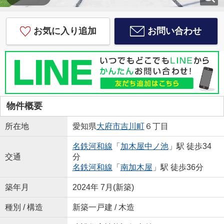
お気に入り追加
お問い合わせ
物件概要
所在地
愛知県
大府市
吉川町
６丁目
名鉄河和線
「
加木屋中ノ池
」駅 徒歩34
交通
分
名鉄河和線
「
南加木屋
」駅 徒歩36分
築年月
2024年 7月(新築)
種別 / 構造
新築一戸建 / 木造