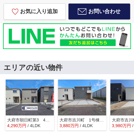
お気に入り追加
お問い合わせ
エリアの近い物件
大府市朝日町第3 4号棟【仲介手数料0円】
大府市吉川町 1号棟【仲介手数料0円】
4,290
万
円
/ 4LDK
3,880
万
円
/ 4LDK
3,980
万
円