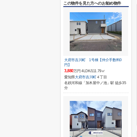
この物件を見た方へのお勧め物件
大府市吉川町 1号棟【仲介手数料0
円】
3,880
万円 4LDK/111.79㎡
愛知県
大府市
吉川町
４丁目
名鉄河和線「加木屋中ノ池」駅 徒歩35
分