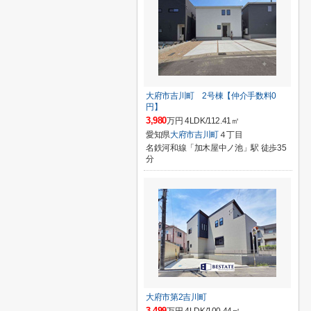
大府市吉川町 2号棟【仲介手数料0
円】
3,980
万円 4LDK/112.41㎡
愛知県
大府市
吉川町
４丁目
名鉄河和線「加木屋中ノ池」駅 徒歩35
分
大府市第2吉川町
3,499