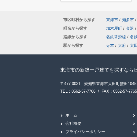
市区町村から探す
東海市
/
知多市
/
町名から探す
加木屋町
/
金沢
/
路線から探す
名鉄常滑線
/
名
駅から探す
寺本
/
大府
/
太
東海市の新築一戸建てを探すなら
〒477-0031 愛知県東海市大田町蟹田1045
TEL：0562-57-7766 / FAX：0562-57-7765
ホーム
会社概要
プライバシーポリシー