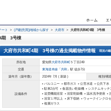
テート
>
(戸建(売買))地域から探す
>
大府市
>
大府市共和町4期 3号棟
4期 3号棟
大府市共和町4期 3号棟
の過去掲載物件情報
現況の確
所在地
愛知県
大府市
共和町
５丁目249
交通
東海道本線
「
共和
」駅 徒歩7分
築年月（築年数）
2024年 7月 ( 新築 )
種別/構
バルコニー
都市ガス
公営水道
公共下水
駐車2台可
食器洗い乾燥機
システムキッチ
追焚機能浴室
浴室乾燥機
温水洗浄便座
設備条件
浴室１坪以上
床下収納
ウォークインクロ
複層ガラス