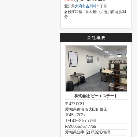
万円 4LDK/100.44㎡
愛知県
大府市
吉川町
５丁目
名鉄河和線「加木屋中ノ池」駅 徒歩34
分
株式会社 ビーエステート
〒477-0031
愛知県東海市大田町蟹田
1045（202）
TEL/0562-57-7766
FAX/0562-57-7765
愛知県知事 (2) 第024346号