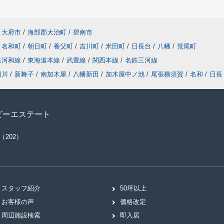
大府市
/
海部郡大治町
/
碧南市
名和町
/
朝日町
/
養父町
/
吉川町
/
米田町
/
日長台
/
八幡
/
荒尾町
鉄河和線
/
東海道本線
/
武豊線
/
関西本線
/
名鉄三河線
田川
/
新舞子
/
南加木屋
/
八幡新田
/
加木屋中ノ池
/
尾張横須賀
/
名和
/
日長
ビーエステート
（202）
スタッフ紹介
50坪以上
お客様の声
価格改定
周辺施設検索
即入居