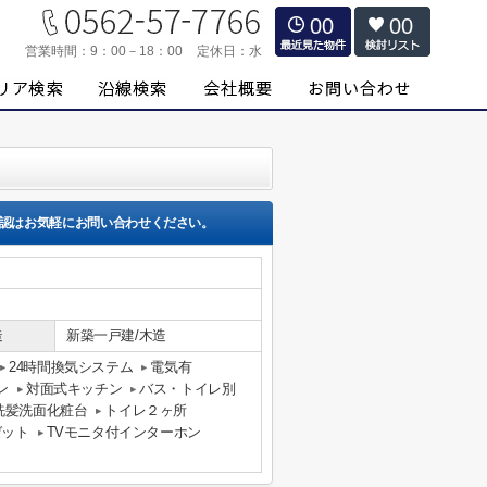
00
00
営業時間：
9：00－18：00
定休日：
水
認はお気軽にお問い合わせください。
造
新築一戸建/木造
24時間換気システム
電気有
ン
対面式キッチン
バス・トイレ別
洗髪洗面化粧台
トイレ２ヶ所
ゼット
TVモニタ付インターホン