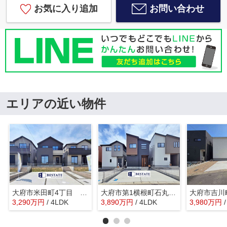
お気に入り追加
お問い合わせ
エリアの近い物件
大府市米田町4丁目 C号棟【仲介手数料0円】
大府市第1横根町石丸2号棟【仲介手数料0円】
3,290
万
円
/ 4LDK
3,890
万
円
/ 4LDK
3,980
万
円