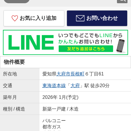
お気に入り追加
お問い合わせ
物件概要
所在地
愛知県
大府市
長根町
６丁目61
交通
東海道本線
「
大府
」駅 徒歩20分
築年月
2026年 1月(予定)
種別 / 構造
新築一戸建 / 木造
バルコニー
都市ガス