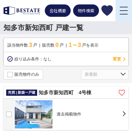
会社概要
物件検索
知多市新知西町 戸建一覧
3
0
1～3
該当物件数
戸
販売数
戸
戸を表示
変更
絞り込み条件：
なし
販売物件のみ
知多市新知西町 4号棟
売買 | 新築一戸建
過去掲載物件