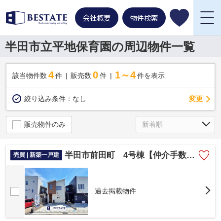
会社概要
物件検索
半田市立平地保育園の周辺物件一覧
4
0
1～4
該当物件数
件
販売数
件
件を表示
変更
絞り込み条件：
なし
販売物件のみ
半田市前田町 4号棟【仲介手数料0円】
売買 | 新築一戸建
過去掲載物件