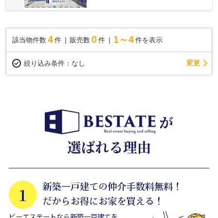
4
0
1～4
該当物件数
件
販売数
件
件を表示
変更
絞り込み条件：
なし
ビーエステートなら新築一戸建てを